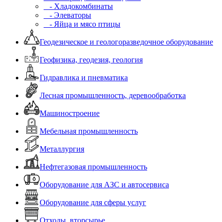
- Хладокомбинаты
- Элеваторы
- Яйца и мясо птицы
Геодезическое и геологоразведочное оборудование
Геофизика, геодезия, геология
Гидравлика и пневматика
Лесная промышленность, деревообработка
Машиностроение
Мебельная промышленность
Металлургия
Нефтегазовая промышленность
Оборудование для АЗС и автосервиса
Оборудование для сферы услуг
Отходы, вторсырье