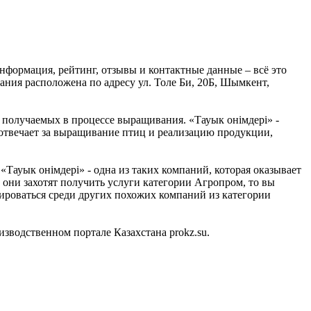
формация, рейтинг, отзывы и контактные данные – всё это
ния расположена по адресу ул. Толе Би, 20Б, Шымкент,
получаемых в процессе выращивания. «Тауык онiмдерi» -
е отвечает за выращивание птиц и реализацию продукции,
ауык онiмдерi» - одна из таких компаний, которая оказывает
 они захотят получить услуги категории Агропром, то вы
тироваться среди других похожих компаний из категории
водственном портале Казахстана prokz.su.