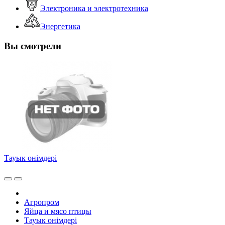
Электроника и электротехника
Энергетика
Вы смотрели
Тауык онiмдерi
Агропром
Яйца и мясо птицы
Тауык онiмдерi