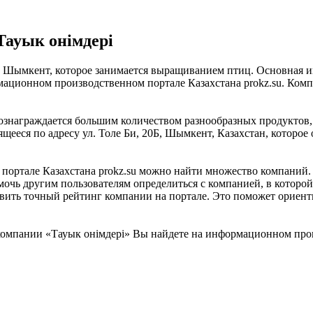
Тауык онiмдерi
а Шымкент, которое занимается выращиванием птиц. Основная ин
ационном производственном портале Казахстана prokz.su. Компа
знаграждается большим количеством разнообразных продуктов, 
щееся по адресу ул. Толе Би, 20Б, Шымкент, Казахстан, которо
ртале Казахстана prokz.su можно найти множество компаний. «Т
мочь другим пользователям определиться с компанией, в которой
тавить точный рейтинг компании на портале. Это поможет ориен
омпании «Тауык онiмдерi» Вы найдете на информационном произ