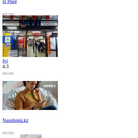
Iz Plast
Ivi
4.3
Naushniqi.kz