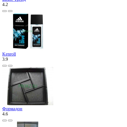
4.2
Kenroll
3.9
Формадон
4.6