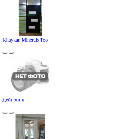
Khaykan Minerals Too
Дейноник