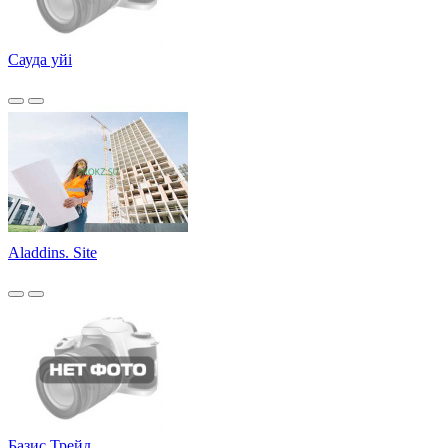
Сауда уйi
Aladdins. Site
Базис Трейд