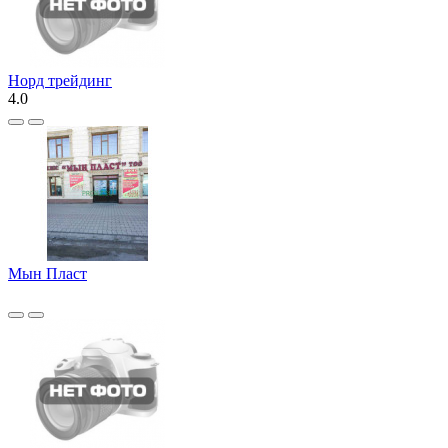
Норд трейдинг
4.0
Мын Пласт