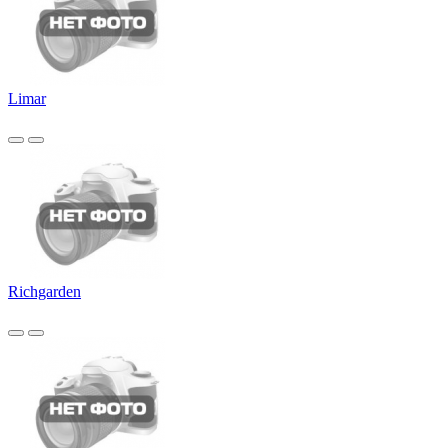
Limar
Richgarden