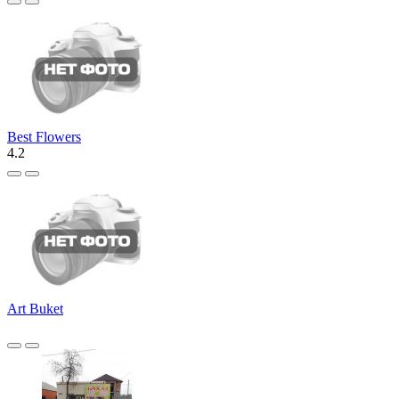
Best Flowers
4.2
Art Buket