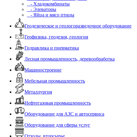
- Хладокомбинаты
- Элеваторы
- Яйца и мясо птицы
Геодезическое и геологоразведочное оборудование
Геофизика, геодезия, геология
Гидравлика и пневматика
Лесная промышленность, деревообработка
Машиностроение
Мебельная промышленность
Металлургия
Нефтегазовая промышленность
Оборудование для АЗС и автосервиса
Оборудование для сферы услуг
Отходы, вторсырье