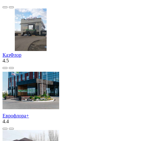
КазФлор
4.5
Еврофлора+
4.4