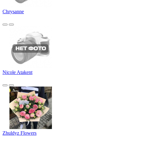
Chrysanne
Nicole Atakent
Zhuldyz Flowers