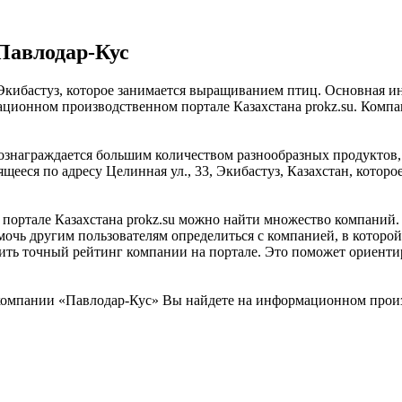
Павлодар-Кус
Экибастуз, которое занимается выращиванием птиц. Основная ин
ионном производственном портале Казахстана prokz.su. Компани
знаграждается большим количеством разнообразных продуктов,
щееся по адресу Целинная ул., 33, Экибастуз, Казахстан, котор
ртале Казахстана prokz.su можно найти множество компаний. «
мочь другим пользователям определиться с компанией, в которой
вить точный рейтинг компании на портале. Это поможет ориенти
омпании «Павлодар-Кус» Вы найдете на информационном произв