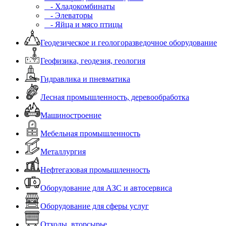
- Хладокомбинаты
- Элеваторы
- Яйца и мясо птицы
Геодезическое и геологоразведочное оборудование
Геофизика, геодезия, геология
Гидравлика и пневматика
Лесная промышленность, деревообработка
Машиностроение
Мебельная промышленность
Металлургия
Нефтегазовая промышленность
Оборудование для АЗС и автосервиса
Оборудование для сферы услуг
Отходы, вторсырье