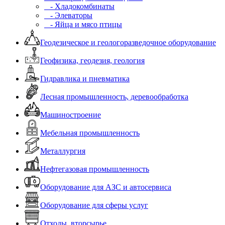
- Хладокомбинаты
- Элеваторы
- Яйца и мясо птицы
Геодезическое и геологоразведочное оборудование
Геофизика, геодезия, геология
Гидравлика и пневматика
Лесная промышленность, деревообработка
Машиностроение
Мебельная промышленность
Металлургия
Нефтегазовая промышленность
Оборудование для АЗС и автосервиса
Оборудование для сферы услуг
Отходы, вторсырье