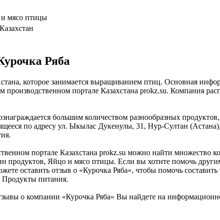
 и мясо птицы
 Казахстан
Курочка Ряба
Астана, которое занимается выращиванием птиц. Основная инфор
 производственном портале Казахстана prokz.su. Компания рас
знаграждается большим количеством разнообразных продуктов, 
щееся по адресу ул. Ыкылас Дукенулы, 31, Нур-Султан (Астана),
ия.
енном портале Казахстана prokz.su можно найти множество ком
зин продуктов, Яйцо и мясо птицы. Если вы хотите помочь други
ожете оставить отзыв о «Курочка Ряба», чтобы помочь составит
и Продукты питания.
зывы о компании «Курочка Ряба» Вы найдете на информационном