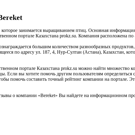
Bereket
а, которое занимается выращиванием птиц. Основная информация
енном портале Казахстана prokz.su. Компания расположена по ад
знаграждается большим количеством разнообразных продуктов, 
ееся по адресу ул. 187, 4, Нур-Султан (Астана), Казахстан, ко
енном портале Казахстана prokz.su можно найти множество комп
цы. Если вы хотите помочь другим пользователям определиться с
 чтобы помочь составить точный рейтинг компании на портале. 
зывы о компании «Bereket» Вы найдете на информационном прои