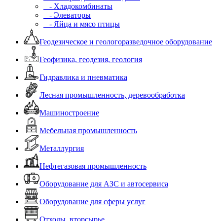
- Хладокомбинаты
- Элеваторы
- Яйца и мясо птицы
Геодезическое и геологоразведочное оборудование
Геофизика, геодезия, геология
Гидравлика и пневматика
Лесная промышленность, деревообработка
Машиностроение
Мебельная промышленность
Металлургия
Нефтегазовая промышленность
Оборудование для АЗС и автосервиса
Оборудование для сферы услуг
Отходы, вторсырье