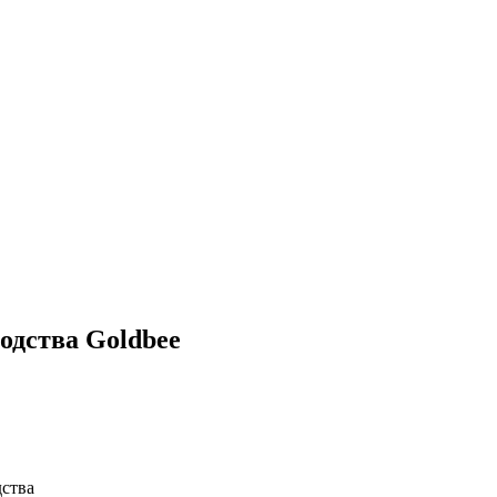
одства Goldbee
дства