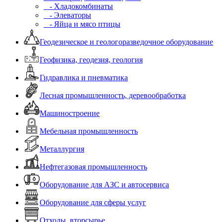
- Хладокомбинаты
- Элеваторы
- Яйца и мясо птицы
Геодезическое и геологоразведочное оборудование
Геофизика, геодезия, геология
Гидравлика и пневматика
Лесная промышленность, деревообработка
Машиностроение
Мебельная промышленность
Металлургия
Нефтегазовая промышленность
Оборудование для АЗС и автосервиса
Оборудование для сферы услуг
Отходы, вторсырье