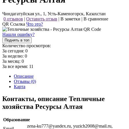
Чиндагатуйская ул., 1, Усть-Каменогорск, Казахстан
0 отзывов
|
Оставить отзыв
|
В заметки
|
В сравнение
QR Ссылка
Что это?
Нашли ошибку?
Поднять в топ
Количество просмотров:
За сегодня:
0
За неделю:
0
За месяц:
0
За все время:
11
Описание
Отзывы (0)
Карта
Контакты, описание Тепличные
хозяйства Ресурсы Алтая
Образование
zena-ku777@yandex.ru, yuzich2008@mail.ru,
Email