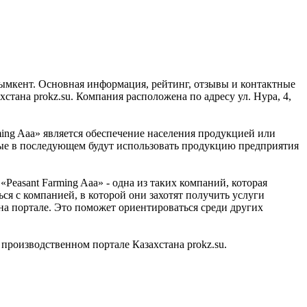
Шымкент. Основная информация, рейтинг, отзывы и контактные
тана prokz.su. Компания расположена по адресу ул. Нура, 4,
ming Aaa» является обеспечение населения продукцией или
орые в последующем будут использовать продукцию предприятия
easant Farming Aaa» - одна из таких компаний, которая
ся с компанией, в которой они захотят получить услуги
на портале. Это поможет ориентироваться среди других
роизводственном портале Казахстана prokz.su.