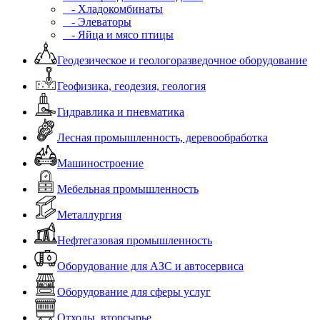
- Хладокомбинаты
- Элеваторы
- Яйца и мясо птицы
Геодезическое и геологоразведочное оборудование
Геофизика, геодезия, геология
Гидравлика и пневматика
Лесная промышленность, деревообработка
Машиностроение
Мебельная промышленность
Металлургия
Нефтегазовая промышленность
Оборудование для АЗС и автосервиса
Оборудование для сферы услуг
Отходы, вторсырье