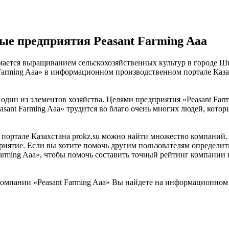
ые предприятия Peasant Farming Aaa
имается выращиванием сельскохозяйственных культур в городе 
Farming Aaa» в информационном производственном портале Казахс
 один из элементов хозяйства. Целями предприятия «Peasant Far
asant Farming Aaa» трудится во благо очень многих людей, кот
ртале Казахстана prokz.su можно найти множество компаний. «P
риятие. Если вы хотите помочь другим пользователям определить
Farming Aaa», чтобы помочь составить точный рейтинг компании 
мпании «Peasant Farming Aaa» Вы найдете на информационном п