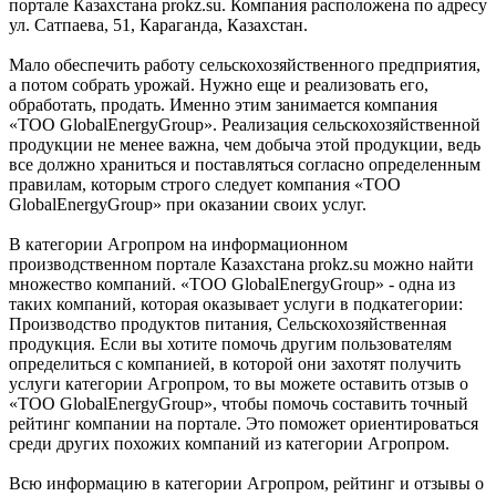
портале Казахстана prokz.su. Компания расположена по адресу
ул. Сатпаева, 51, Караганда, Казахстан.
Мало обеспечить работу сельскохозяйственного предприятия,
а потом собрать урожай. Нужно еще и реализовать его,
обработать, продать. Именно этим занимается компания
«ТОО GlobalEnergyGroup». Реализация сельскохозяйственной
продукции не менее важна, чем добыча этой продукции, ведь
все должно храниться и поставляться согласно определенным
правилам, которым строго следует компания «ТОО
GlobalEnergyGroup» при оказании своих услуг.
В категории Агропром на информационном
производственном портале Казахстана prokz.su можно найти
множество компаний. «ТОО GlobalEnergyGroup» - одна из
таких компаний, которая оказывает услуги в подкатегории:
Производство продуктов питания, Сельскохозяйственная
продукция. Если вы хотите помочь другим пользователям
определиться с компанией, в которой они захотят получить
услуги категории Агропром, то вы можете оставить отзыв о
«ТОО GlobalEnergyGroup», чтобы помочь составить точный
рейтинг компании на портале. Это поможет ориентироваться
среди других похожих компаний из категории Агропром.
Всю информацию в категории Агропром, рейтинг и отзывы о