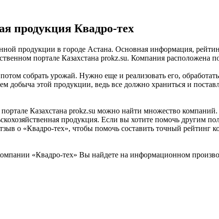
ая продукция Квадро-тех
нной продукции в городе Астана. Основная информация, рейтинг
енном портале Казахстана prokz.su. Компания расположена по а
 потом собрать урожай. Нужно еще и реализовать его, обработат
ем добыча этой продукции, ведь все должно храниться и постав
ртале Казахстана prokz.su можно найти множество компаний. «К
скохозяйственная продукция. Если вы хотите помочь другим поль
тзыв о «Квадро-тех», чтобы помочь составить точный рейтинг к
омпании «Квадро-тех» Вы найдете на информационном производс