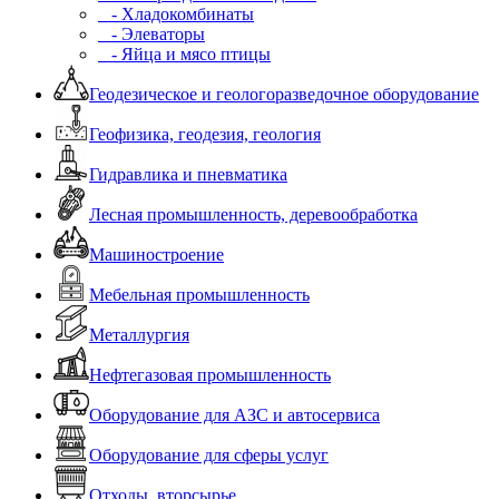
- Хладокомбинаты
- Элеваторы
- Яйца и мясо птицы
Геодезическое и геологоразведочное оборудование
Геофизика, геодезия, геология
Гидравлика и пневматика
Лесная промышленность, деревообработка
Машиностроение
Мебельная промышленность
Металлургия
Нефтегазовая промышленность
Оборудование для АЗС и автосервиса
Оборудование для сферы услуг
Отходы, вторсырье