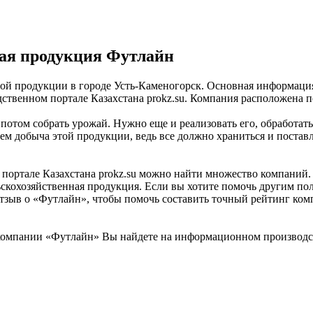
ая продукция Футлайн
й продукции в городе Усть-Каменогорск. Основная информация,
венном портале Казахстана prokz.su. Компания расположена по а
 потом собрать урожай. Нужно еще и реализовать его, обработат
ем добыча этой продукции, ведь все должно храниться и постав
ртале Казахстана prokz.su можно найти множество компаний. «
скохозяйственная продукция. Если вы хотите помочь другим поль
отзыв о «Футлайн», чтобы помочь составить точный рейтинг ком
омпании «Футлайн» Вы найдете на информационном производств