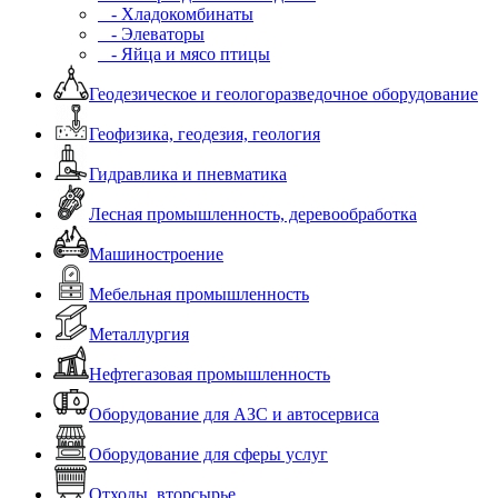
- Хладокомбинаты
- Элеваторы
- Яйца и мясо птицы
Геодезическое и геологоразведочное оборудование
Геофизика, геодезия, геология
Гидравлика и пневматика
Лесная промышленность, деревообработка
Машиностроение
Мебельная промышленность
Металлургия
Нефтегазовая промышленность
Оборудование для АЗС и автосервиса
Оборудование для сферы услуг
Отходы, вторсырье