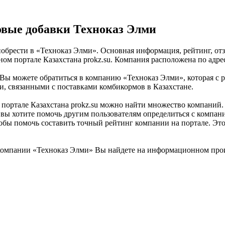
вые добавки Техноказ Элми
брести в «Техноказ Элми». Основная информация, рейтинг, отз
 портале Казахстана prokz.su. Компания расположена по адресу
 можете обратиться в компанию «Техноказ Элми», которая с ра
, связанными с поставками комбикормов в Казахстане.
ртале Казахстана prokz.su можно найти множество компаний. «
вы хотите помочь другим пользователям определиться с компание
тобы помочь составить точный рейтинг компании на портале. Эт
омпании «Техноказ Элми» Вы найдете на информационном произ