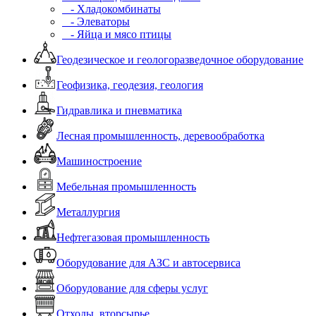
- Хладокомбинаты
- Элеваторы
- Яйца и мясо птицы
Геодезическое и геологоразведочное оборудование
Геофизика, геодезия, геология
Гидравлика и пневматика
Лесная промышленность, деревообработка
Машиностроение
Мебельная промышленность
Металлургия
Нефтегазовая промышленность
Оборудование для АЗС и автосервиса
Оборудование для сферы услуг
Отходы, вторсырье