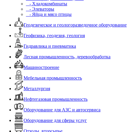
- Хладокомбинаты
- Элеваторы
- Яйца и мясо птицы
Геодезическое и геологоразведочное оборудование
Геофизика, геодезия, геология
Гидравлика и пневматика
Лесная промышленность, деревообработка
Машиностроение
Мебельная промышленность
Металлургия
Нефтегазовая промышленность
Оборудование для АЗС и автосервиса
Оборудование для сферы услуг
Отходы, вторсырье