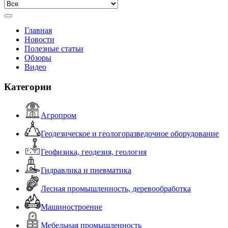
Главная
Новости
Полезные статьи
Обзоры
Видео
Категории
Агропром
Геодезическое и геологоразведочное оборудование
Геофизика, геодезия, геология
Гидравлика и пневматика
Лесная промышленность, деревообработка
Машиностроение
Мебельная промышленность