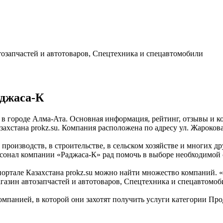
тозапчастей и автотоваров, Спецтехника и спецавтомобили
джаса-К
в городе Алма-Ата. Основная информация, рейтинг, отзывы и к
стана prokz.su. Компания расположена по адресу ул. Жарокова,
роизводств, в строительстве, в сельском хозяйстве и многих др
сонал компании «Раджаса-К» рад помочь в выборе необходимой 
тале Казахстана prokz.su можно найти множество компаний. «Р
газин автозапчастей и автотоваров, Спецтехника и спецавтомоб
омпанией, в которой они захотят получить услуги категории Про