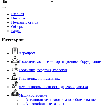
Главная
Новости
Полезные статьи
Обзоры
Видео
Категории
Агропром
Геодезическое и геологоразведочное оборудование
Геофизика, геодезия, геология
Гидравлика и пневматика
Лесная промышленность, деревообработка
Машиностроение
- Авиационное и аэродромное оборудование
- Автомобильные заводы