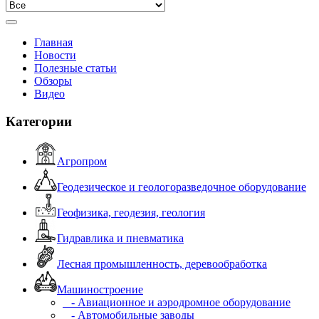
Главная
Новости
Полезные статьи
Обзоры
Видео
Категории
Агропром
Геодезическое и геологоразведочное оборудование
Геофизика, геодезия, геология
Гидравлика и пневматика
Лесная промышленность, деревообработка
Машиностроение
- Авиационное и аэродромное оборудование
- Автомобильные заводы