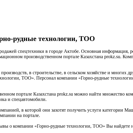
рно-рудные технологии, ТОО
одажей спецтехники в городе Актобе. Основная информация, ре
ционном производственном портале Казахстана prokz.su. Компа
роизводств, в строительстве, в сельском хозяйстве и многих др
хнологии, ТОО». Персонал компании «Горно-рудные технологии
нном портале Казахстана prokz.su можно найти множество комп
ника и спецавтомобили.
омпанией, в которой они захотят получить услуги категории Ма
мпании на портале.
ывы о компании «Горно-рудные технологии, ТОО» Вы найдете 