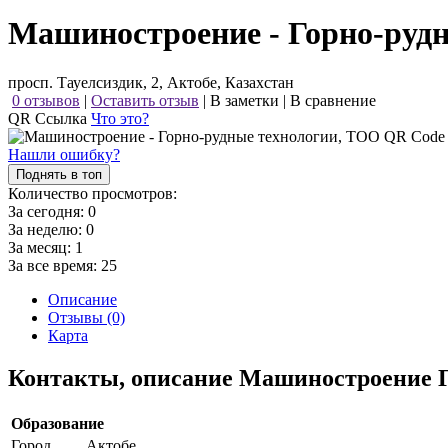
Машиностроение - Горно-руд
просп. Тауелсиздик, 2, Актобе, Казахстан
0 отзывов
|
Оставить отзыв
|
В заметки
|
В сравнение
QR Ссылка
Что это?
Нашли ошибку?
Поднять в топ
Количество просмотров:
За сегодня:
0
За неделю:
0
За месяц:
1
За все время:
25
Описание
Отзывы (0)
Карта
Контакты, описание Машиностроение Г
Образование
Город
Актобе