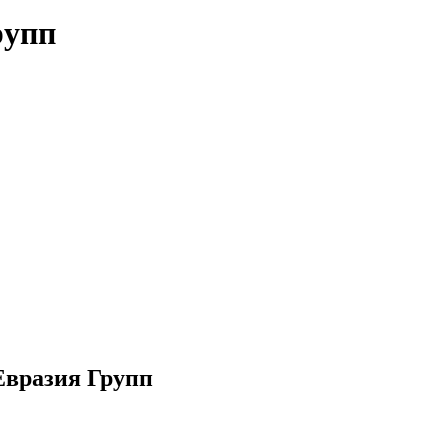
рупп
Евразия Групп