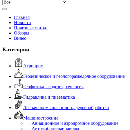
Главная
Новости
Полезные статьи
Обзоры
Видео
Категории
Агропром
Геодезическое и геологоразведочное оборудование
Геофизика, геодезия, геология
Гидравлика и пневматика
Лесная промышленность, деревообработка
Машиностроение
- Авиационное и аэродромное оборудование
- Автомобильные заводы