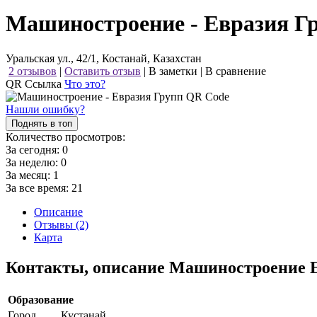
Машиностроение - Евразия Г
Уральская ул., 42/1, Костанай, Казахстан
2 отзывов
|
Оставить отзыв
|
В заметки
|
В сравнение
QR Ссылка
Что это?
Нашли ошибку?
Поднять в топ
Количество просмотров:
За сегодня:
0
За неделю:
0
За месяц:
1
За все время:
21
Описание
Отзывы (2)
Карта
Контакты, описание Машиностроение 
Образование
Город
Кустанай