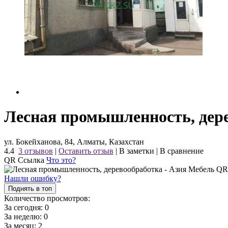
Лесная промышленность, дере
ул. Бокейханова, 84, Алматы, Казахстан
4.4
3 отзывов
|
Оставить отзыв
|
В заметки
|
В сравнение
QR Ссылка
Что это?
Нашли ошибку?
Поднять в топ
Количество просмотров:
За сегодня:
0
За неделю:
0
За месяц:
2