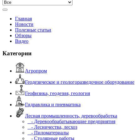
Главная
Новости
Полезные статьи
Обзоры
Видео
Категории
Агропром
Геодезическое и геологоразведочное оборудование
Геофизика, геодезия, геология
Гидравлика и пневматика
Лесная промышленность, деревообработка
- Деревообрабатывающие предприятия
- Лесничества, лесхоз
- Пиломатериалы
- Столярные работы