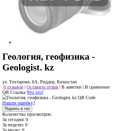
Геология, геофизика -
Geologist. kz
ул. Тохтарова, 6А, Риддер, Казахстан
0 отзывов
|
Оставить отзыв
|
В заметки
|
В сравнение
QR Ссылка
Что это?
Нашли ошибку?
Поднять в топ
Количество просмотров:
За сегодня:
0
За неделю:
0
За месяц:
0