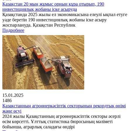
Қазақстан 20 мың жұмыс орнын құра отырып, 190
инвестициялық жобаны іске асыруда
Қазақстанда 2025 жылы ел экономикасына елеулі ықпал етуге
уәде беретін 190 инвестициялық жобаны іске асыру
жоспарлануда. Қазақстан Республик
Подробнее
15.01.2025
1486
Қазақстанның агроөнеркәсіптік секторының рекордтық өнімі
және өсуі
2024 жылы Қазақстанның агроөнеркәсіптік секторы әсерлі
өсім көрсетті. Ұлттық статистика бюросының мәліметі
бойынша, аграрлық саладағы өндірі