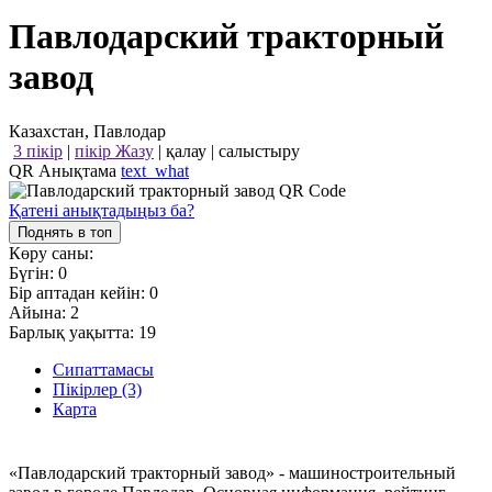
Павлодарский тракторный
завод
Казахстан, Павлодар
3 пікір
|
пікір Жазу
|
қалау
|
салыстыру
QR Анықтама
text_what
Қатені анықтадыңыз ба?
Поднять в топ
Көру саны:
Бүгін:
0
Бір аптадан кейін:
0
Айына:
2
Барлық уақытта:
19
Сипаттамасы
Пікірлер (3)
Карта
«Павлодарский тракторный завод» - машиностроительный