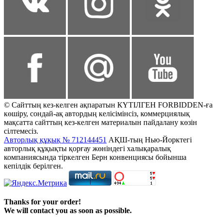
© Сайттың кез-келген ақпаратын КҮТІЛГЕН FORBIDDEN-ға
көшіру, сондай-ақ автордың келісімінсіз, коммерциялық
мақсатта сайттың кез-келген материалын пайдалану көзін
сілтемесіз.
Авторлық құқық № 712144451
АҚШ-тың Нью-Йорктегі
авторлық құқықты қорғау жөніндегі халықаралық
компаниясында тіркелген Берн конвенциясы бойынша
кепілдік берілген.
Thanks for your order!
We will contact you as soon as possible.