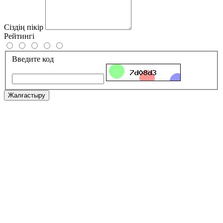
Сіздің пікір
Рейтингі
Введите код
Жалғастыру