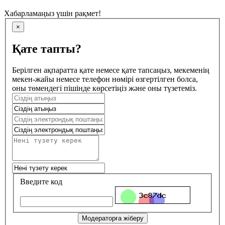
Хабарламаңыз үшін рақмет!
×
Қате тапты?
Берілген ақпаратта қате немесе қате тапсаңыз, мекеменің
мекен-жайы немесе телефон нөмірі өзгертілген болса,
оны төмендегі пішінде көрсетіңіз және оны түзетеміз.
Введите код
Модераторға жіберу