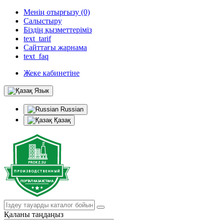
Менің отырғызу (0)
Салыстыру
Біздің қызметтеріміз
text_tarif
Сайттағы жарнама
text_faq
Жеке кабинетіне
Язык
Russian
Қазақ
Қаланы таңдаңыз