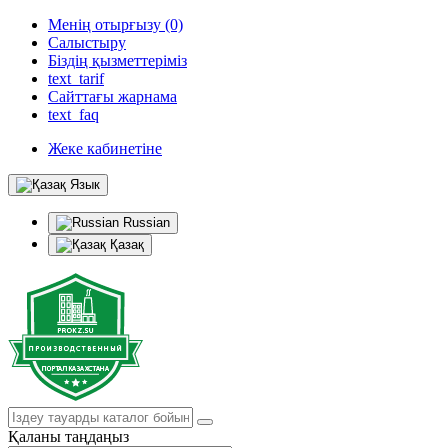
Менің отырғызу (0)
Салыстыру
Біздің қызметтеріміз
text_tarif
Сайттағы жарнама
text_faq
Жеке кабинетіне
Язык
Russian
Қазақ
Қаланы таңдаңыз