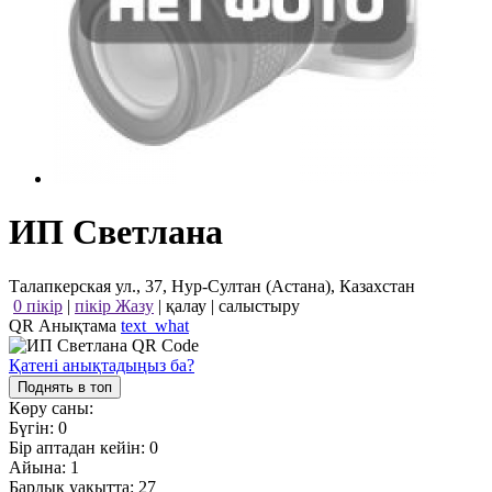
ИП Светлана
Талапкерская ул., 37, Нур-Султан (Астана), Казахстан
0 пікір
|
пікір Жазу
|
қалау
|
салыстыру
QR Анықтама
text_what
Қатені анықтадыңыз ба?
Поднять в топ
Көру саны:
Бүгін:
0
Бір аптадан кейін:
0
Айына:
1
Барлық уақытта:
27