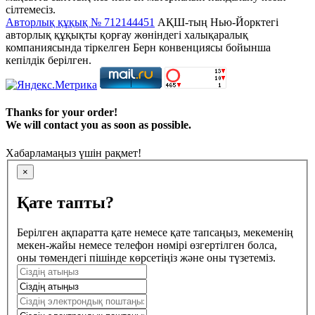
сілтемесіз.
Авторлық құқық № 712144451
АҚШ-тың Нью-Йорктегі
авторлық құқықты қорғау жөніндегі халықаралық
компаниясында тіркелген Берн конвенциясы бойынша
кепілдік берілген.
Thanks for your order!
We will contact you as soon as possible.
Хабарламаңыз үшін рақмет!
×
Қате тапты?
Берілген ақпаратта қате немесе қате тапсаңыз, мекеменің
мекен-жайы немесе телефон нөмірі өзгертілген болса,
оны төмендегі пішінде көрсетіңіз және оны түзетеміз.