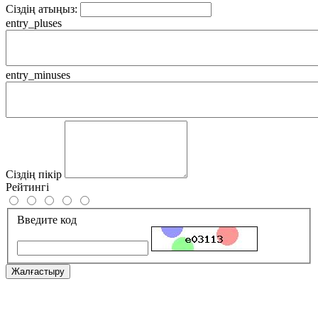
Сіздің атыңыз:
entry_pluses
entry_minuses
Сіздің пікір
Рейтингі
Введите код
Жалғастыру