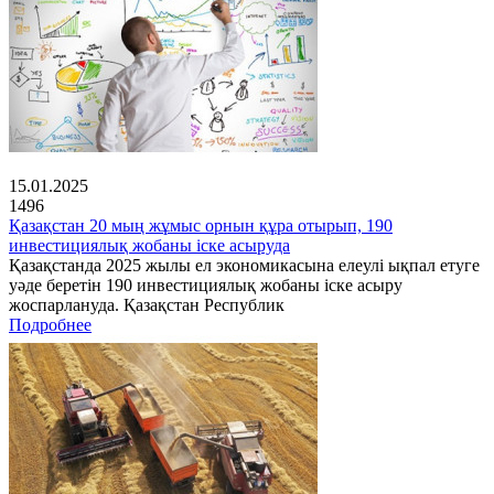
15.01.2025
1496
Қазақстан 20 мың жұмыс орнын құра отырып, 190
инвестициялық жобаны іске асыруда
Қазақстанда 2025 жылы ел экономикасына елеулі ықпал етуге
уәде беретін 190 инвестициялық жобаны іске асыру
жоспарлануда. Қазақстан Республик
Подробнее