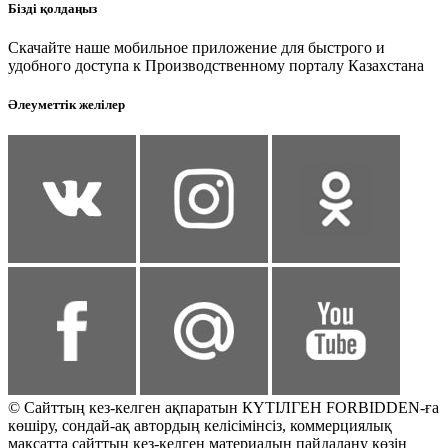
Бізді қолдаңыз
Скачайте наше мобильное приложение для быстрого и
удобного доступа к Производственному порталу Казахстана
Әлеуметтік желілер
© Сайттың кез-келген ақпаратын КҮТІЛГЕН FORBIDDEN-ға
көшіру, сондай-ақ автордың келісімінсіз, коммерциялық
мақсатта сайттың кез-келген материалын пайдалану көзін