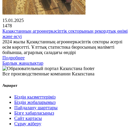
15.01.2025
1478
Қазақстанның агроөнеркәсіптік секторының рекордтық өнімі
және өсуі
2024 жылы Қазақстанның агроөнеркәсіптік секторы әсерлі
өсім көрсетті. Ұлттық статистика бюросының мәліметі
бойынша, аграрлық саладағы өндірі
Подробнее
Барлық жаңалықтар
Все производственные компании Казахстана
Ақпарат
Біздің қызметтеріміз
Біздің жобаларымыз
Пайдалану шарттары
Бізге хабарласыңыз
Сайт картасы
Сұрау жіберу