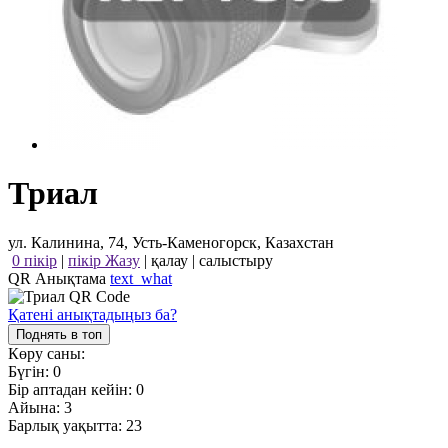
Триал
ул. Калинина, 74, Усть-Каменогорск, Казахстан
0 пікір
|
пікір Жазу
|
қалау
|
салыстыру
QR Анықтама
text_what
Қатені анықтадыңыз ба?
Поднять в топ
Көру саны:
Бүгін:
0
Бір аптадан кейін:
0
Айына:
3
Барлық уақытта:
23