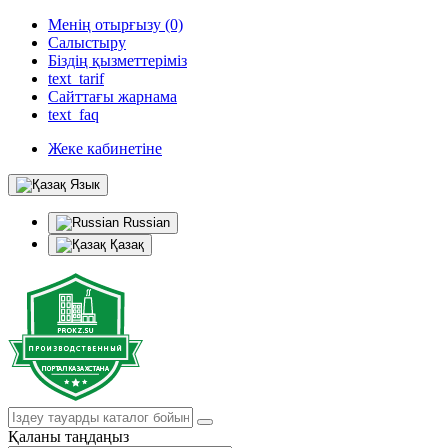
Менің отырғызу (0)
Салыстыру
Біздің қызметтеріміз
text_tarif
Сайттағы жарнама
text_faq
Жеке кабинетіне
Язык
Russian
Қазақ
Қаланы таңдаңыз