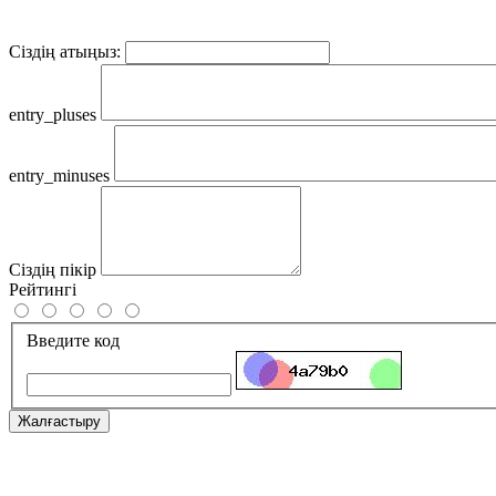
Сіздің атыңыз:
entry_pluses
entry_minuses
Сіздің пікір
Рейтингі
Введите код
Жалғастыру