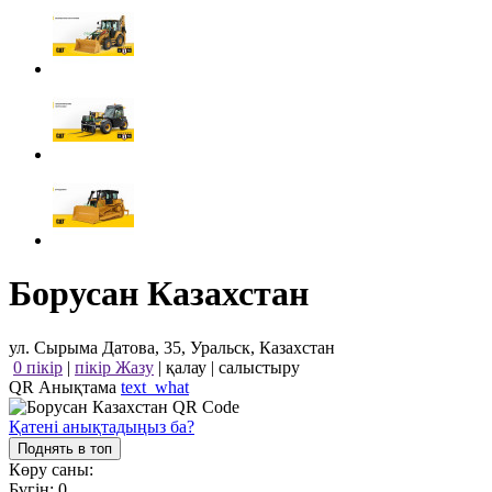
Борусан Казахстан
ул. Сырыма Датова, 35, Уральск, Казахстан
0 пікір
|
пікір Жазу
|
қалау
|
салыстыру
QR Анықтама
text_what
Қатені анықтадыңыз ба?
Поднять в топ
Көру саны:
Бүгін:
0