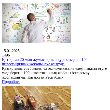
15.01.2025
1496
Қазақстан 20 мың жұмыс орнын құра отырып, 190
инвестициялық жобаны іске асыруда
Қазақстанда 2025 жылы ел экономикасына елеулі ықпал етуге
уәде беретін 190 инвестициялық жобаны іске асыру
жоспарлануда. Қазақстан Республик
Подробнее