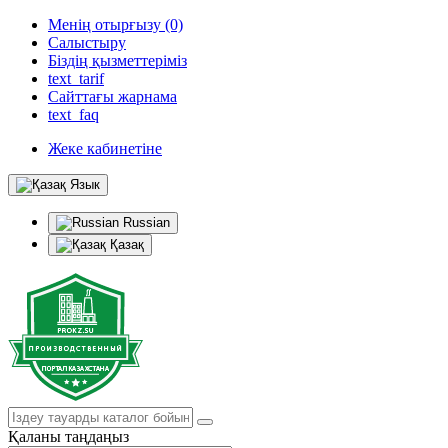
Менің отырғызу (0)
Салыстыру
Біздің қызметтеріміз
text_tarif
Сайттағы жарнама
text_faq
Жеке кабинетіне
Язык
Russian
Қазақ
Қаланы таңдаңыз