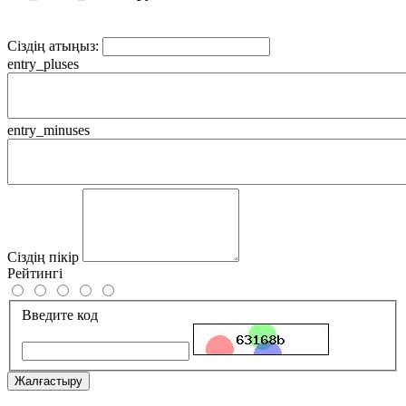
Сіздің атыңыз:
entry_pluses
entry_minuses
Сіздің пікір
Рейтингі
Введите код
Жалғастыру