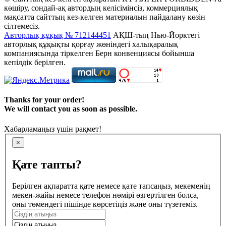
көшіру, сондай-ақ автордың келісімінсіз, коммерциялық
мақсатта сайттың кез-келген материалын пайдалану көзін
сілтемесіз.
Авторлық құқық № 712144451
АҚШ-тың Нью-Йорктегі
авторлық құқықты қорғау жөніндегі халықаралық
компаниясында тіркелген Берн конвенциясы бойынша
кепілдік берілген.
Thanks for your order!
We will contact you as soon as possible.
Хабарламаңыз үшін рақмет!
×
Қате тапты?
Берілген ақпаратта қате немесе қате тапсаңыз, мекеменің
мекен-жайы немесе телефон нөмірі өзгертілген болса,
оны төмендегі пішінде көрсетіңіз және оны түзетеміз.