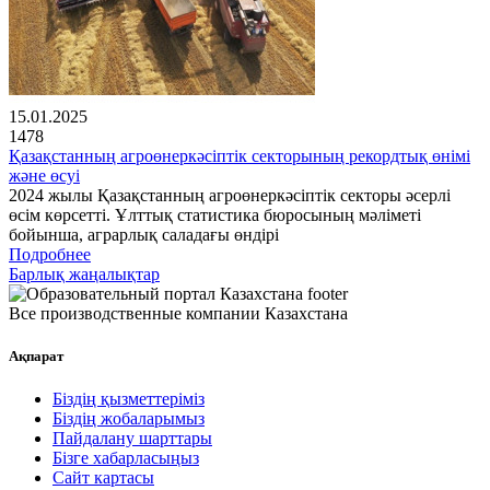
15.01.2025
1478
Қазақстанның агроөнеркәсіптік секторының рекордтық өнімі
және өсуі
2024 жылы Қазақстанның агроөнеркәсіптік секторы әсерлі
өсім көрсетті. Ұлттық статистика бюросының мәліметі
бойынша, аграрлық саладағы өндірі
Подробнее
Барлық жаңалықтар
Все производственные компании Казахстана
Ақпарат
Біздің қызметтеріміз
Біздің жобаларымыз
Пайдалану шарттары
Бізге хабарласыңыз
Сайт картасы