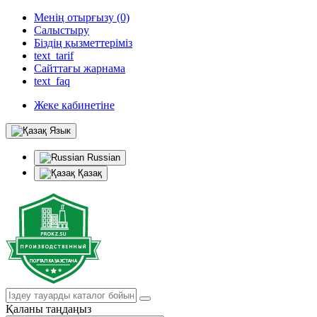
Менің отырғызу (0)
Салыстыру
Біздің қызметтеріміз
text_tarif
Сайттағы жарнама
text_faq
Жеке кабинетіне
Язык
Russian
Қазақ
Қаланы таңдаңыз