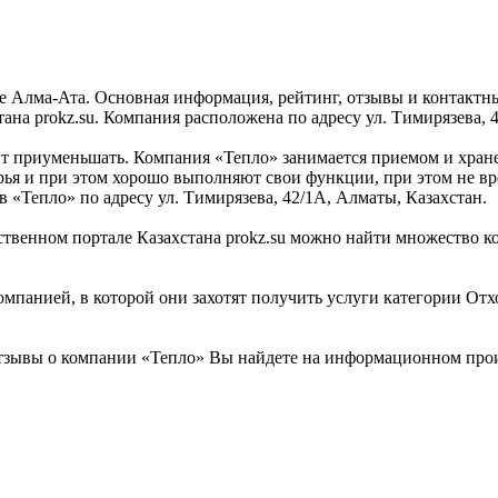
е Алма-Ата. Основная информация, рейтинг, отзывы и контактн
а prokz.su. Компания расположена по адресу ул. Тимирязева, 4
т приуменьшать. Компания «Тепло» занимается приемом и хране
рья и при этом хорошо выполняют свои функции, при этом не вр
 в «Тепло» по адресу ул. Тимирязева, 42/1А, Алматы, Казахстан.
венном портале Казахстана prokz.su можно найти множество ком
омпанией, в которой они захотят получить услуги категории Отх
тзывы о компании «Тепло» Вы найдете на информационном произ