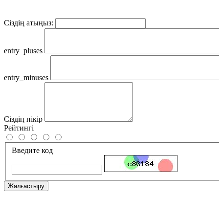
Сіздің атыңыз:
entry_pluses
entry_minuses
Сіздің пікір
Рейтингі
Введите код
Жалғастыру