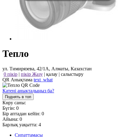
Тепло
ул. Тимирязева, 42/1А, Алматы, Казахстан
0 пікір
|
пікір Жазу
|
қалау
|
салыстыру
QR Анықтама
text_what
Қатені анықтадыңыз ба?
Поднять в топ
Көру саны:
Бүгін:
0
Бір аптадан кейін:
0
Айына:
0
Барлық уақытта:
4
Сипаттамасы