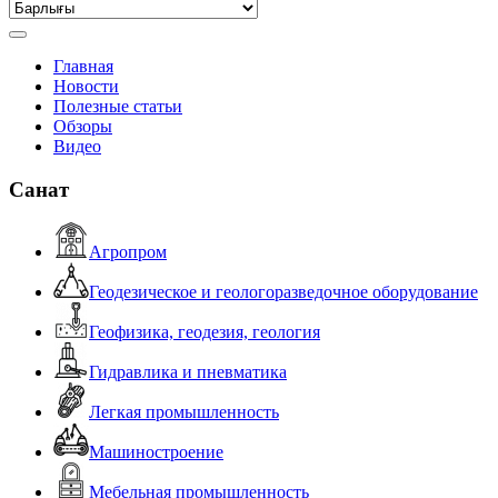
Главная
Новости
Полезные статьи
Обзоры
Видео
Санат
Агропром
Геодезическое и геологоразведочное оборудование
Геофизика, геодезия, геология
Гидравлика и пневматика
Легкая промышленность
Машиностроение
Мебельная промышленность