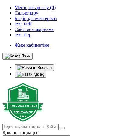
Менің отырғызу (0)
Салыстыру
Біздің қызметтеріміз
text_tarif
Сайттағы жарнама
text_faq
Жеке кабинетіне
Язык
Russian
Қазақ
Қаланы таңдаңыз