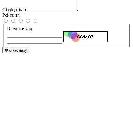
Сіздің пікір
Рейтингі
Введите код
Жалғастыру