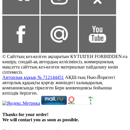
© Сайттың кез-келген ақпаратын КҮТІЛГЕН FORBIDDEN-ға
көшіру, сондай-ақ автордың келісімінсіз, коммерциялық
мақсатта сайттың кез-келген материалын пайдалану көзін
сілтемесіз.
Авторлық құқық № 712144451
АҚШ-тың Нью-Йорктегі
авторлық құқықты қорғау жөніндегі халықаралық
компаниясында тіркелген Берн конвенциясы бойынша
кепілдік берілген.
Thanks for your order!
We will contact you as soon as possible.