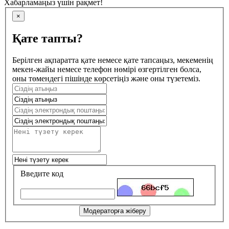
Хабарламаңыз үшін рақмет!
×
Қате тапты?
Берілген ақпаратта қате немесе қате тапсаңыз, мекеменің
мекен-жайы немесе телефон нөмірі өзгертілген болса,
оны төмендегі пішінде көрсетіңіз және оны түзетеміз.
Введите код
Модераторға жіберу