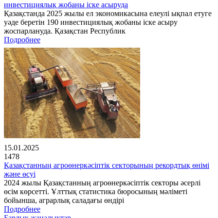
инвестициялық жобаны іске асыруда
Қазақстанда 2025 жылы ел экономикасына елеулі ықпал етуге
уәде беретін 190 инвестициялық жобаны іске асыру
жоспарлануда. Қазақстан Республик
Подробнее
15.01.2025
1478
Қазақстанның агроөнеркәсіптік секторының рекордтық өнімі
және өсуі
2024 жылы Қазақстанның агроөнеркәсіптік секторы әсерлі
өсім көрсетті. Ұлттық статистика бюросының мәліметі
бойынша, аграрлық саладағы өндірі
Подробнее
Барлық жаңалықтар