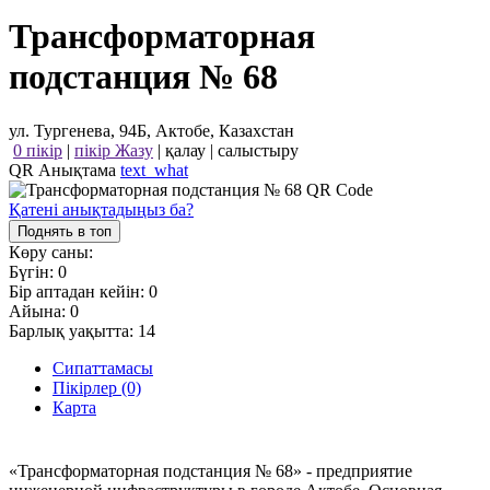
Трансформаторная
подстанция № 68
ул. Тургенева, 94Б, Актобе, Казахстан
0 пікір
|
пікір Жазу
|
қалау
|
салыстыру
QR Анықтама
text_what
Қатені анықтадыңыз ба?
Поднять в топ
Көру саны:
Бүгін:
0
Бір аптадан кейін:
0
Айына:
0
Барлық уақытта:
14
Сипаттамасы
Пікірлер (0)
Карта
«Трансформаторная подстанция № 68» - предприятие