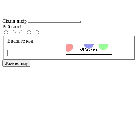
Сіздің пікір
Рейтингі
Введите код
Жалғастыру