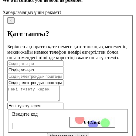
We will contact you as soon as possible.
Хабарламаңыз үшін рақмет!
×
Қате тапты?
Берілген ақпаратта қате немесе қате тапсаңыз, мекеменің
мекен-жайы немесе телефон нөмірі өзгертілген болса,
оны төмендегі пішінде көрсетіңіз және оны түзетеміз.
Введите код