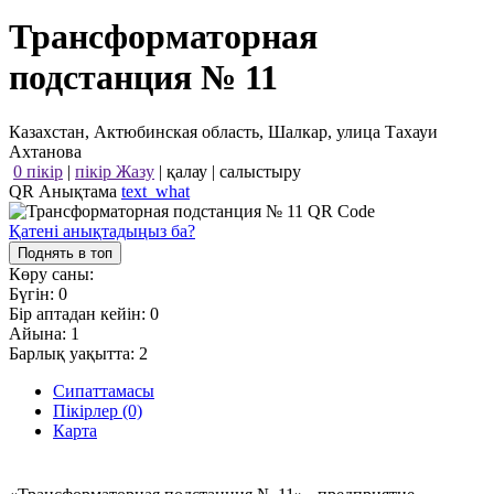
Трансформаторная
подстанция № 11
Казахстан, Актюбинская область, Шалкар, улица Тахауи
Ахтанова
0 пікір
|
пікір Жазу
|
қалау
|
салыстыру
QR Анықтама
text_what
Қатені анықтадыңыз ба?
Поднять в топ
Көру саны:
Бүгін:
0
Бір аптадан кейін:
0
Айына:
1
Барлық уақытта:
2
Сипаттамасы
Пікірлер (0)
Карта