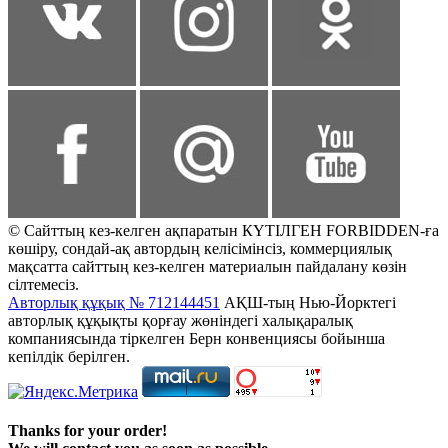
© Сайттың кез-келген ақпаратын КҮТІЛГЕН FORBIDDEN-ға
көшіру, сондай-ақ автордың келісімінсіз, коммерциялық
мақсатта сайттың кез-келген материалын пайдалану көзін
сілтемесіз.
Авторлық құқық № 712144451
АҚШ-тың Нью-Йорктегі
авторлық құқықты қорғау жөніндегі халықаралық
компаниясында тіркелген Берн конвенциясы бойынша
кепілдік берілген.
Thanks for your order!