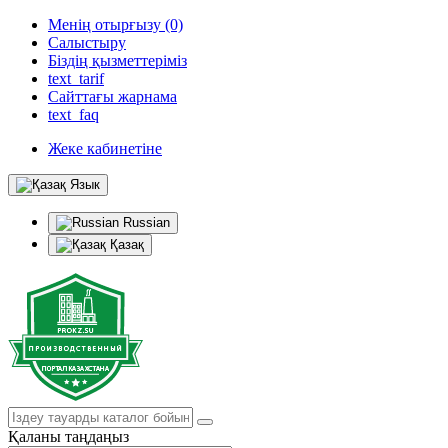
Менің отырғызу (0)
Салыстыру
Біздің қызметтеріміз
text_tarif
Сайттағы жарнама
text_faq
Жеке кабинетіне
Язык
Russian
Қазақ
Қаланы таңдаңыз