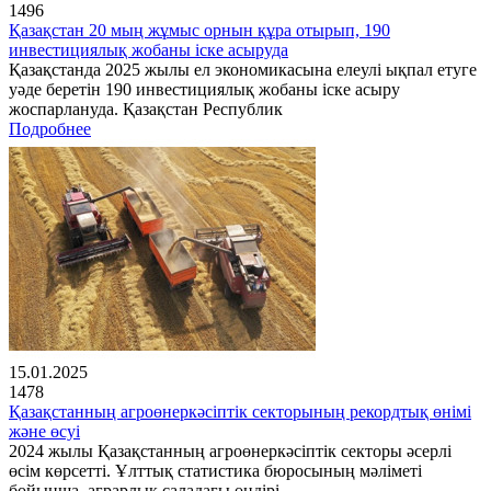
1496
Қазақстан 20 мың жұмыс орнын құра отырып, 190
инвестициялық жобаны іске асыруда
Қазақстанда 2025 жылы ел экономикасына елеулі ықпал етуге
уәде беретін 190 инвестициялық жобаны іске асыру
жоспарлануда. Қазақстан Республик
Подробнее
15.01.2025
1478
Қазақстанның агроөнеркәсіптік секторының рекордтық өнімі
және өсуі
2024 жылы Қазақстанның агроөнеркәсіптік секторы әсерлі
өсім көрсетті. Ұлттық статистика бюросының мәліметі
бойынша, аграрлық саладағы өндірі