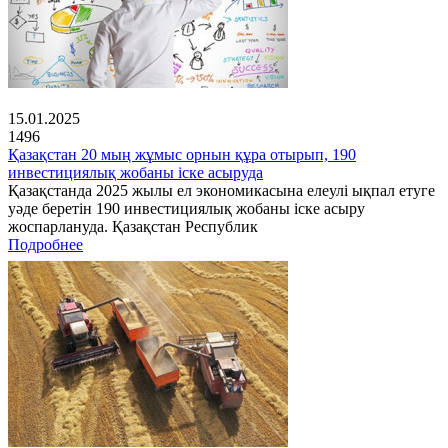
15.01.2025
1496
Қазақстан 20 мың жұмыс орнын құра отырып, 190
инвестициялық жобаны іске асыруда
Қазақстанда 2025 жылы ел экономикасына елеулі ықпал етуге
уәде беретін 190 инвестициялық жобаны іске асыру
жоспарлануда. Қазақстан Республик
Подробнее