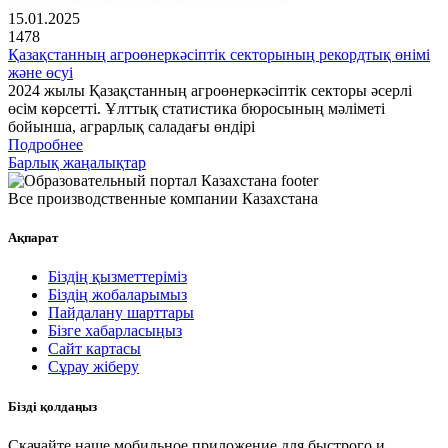
15.01.2025
1478
Қазақстанның агроөнеркәсіптік секторының рекордтық өнімі
және өсуі
2024 жылы Қазақстанның агроөнеркәсіптік секторы әсерлі
өсім көрсетті. Ұлттық статистика бюросының мәліметі
бойынша, аграрлық саладағы өндірі
Подробнее
Барлық жаңалықтар
Все производственные компании Казахстана
Ақпарат
Біздің қызметтеріміз
Біздің жобаларымыз
Пайдалану шарттары
Бізге хабарласыңыз
Сайт картасы
Сұрау жіберу
Бізді қолдаңыз
Скачайте наше мобильное приложение для быстрого и