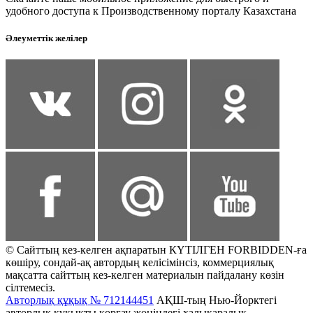
удобного доступа к Производственному порталу Казахстана
Әлеуметтік желілер
© Сайттың кез-келген ақпаратын КҮТІЛГЕН FORBIDDEN-ға
көшіру, сондай-ақ автордың келісімінсіз, коммерциялық
мақсатта сайттың кез-келген материалын пайдалану көзін
сілтемесіз.
Авторлық құқық № 712144451
АҚШ-тың Нью-Йорктегі
авторлық құқықты қорғау жөніндегі халықаралық