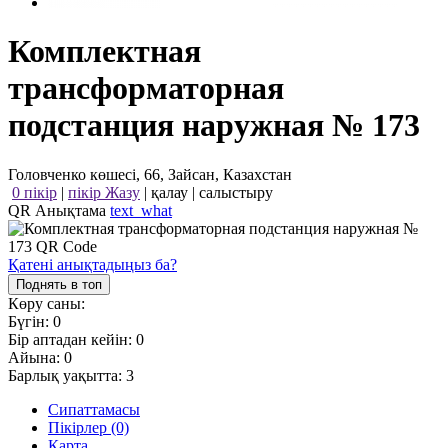
Комплектная
трансформаторная
подстанция наружная № 173
Головченко көшесі, 66, Зайсан, Казахстан
0 пікір
|
пікір Жазу
|
қалау
|
салыстыру
QR Анықтама
text_what
Қатені анықтадыңыз ба?
Поднять в топ
Көру саны:
Бүгін:
0
Бір аптадан кейін:
0
Айына:
0
Барлық уақытта:
3
Сипаттамасы
Пікірлер (0)
Карта