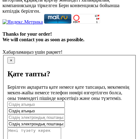
компаниясында тіркелген Берн конвенциясы бойынша
кепілдік берілген.
Thanks for your order!
We will contact you as soon as possible.
Хабарламаңыз үшін рақмет!
×
Қате тапты?
Берілген ақпаратта қате немесе қате тапсаңыз, мекеменің
мекен-жайы немесе телефон нөмірі өзгертілген болса,
оны төмендегі пішінде көрсетіңіз және оны түзетеміз.