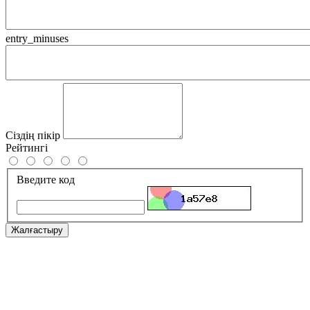
entry_minuses
Сіздің пікір
Рейтингі
Введите код
Жалғастыру