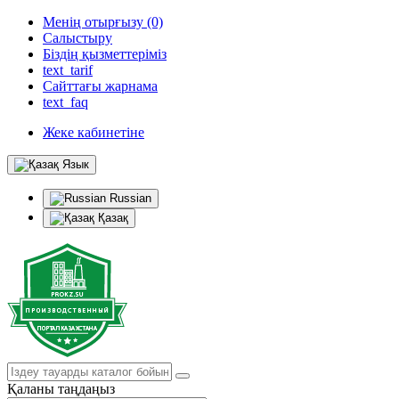
Менің отырғызу (0)
Салыстыру
Біздің қызметтеріміз
text_tarif
Сайттағы жарнама
text_faq
Жеке кабинетіне
Язык
Russian
Қазақ
Қаланы таңдаңыз