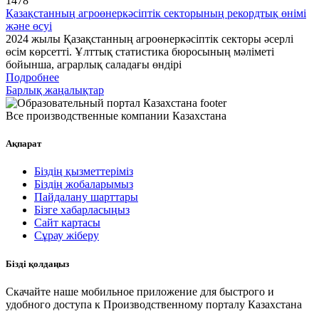
1478
Қазақстанның агроөнеркәсіптік секторының рекордтық өнімі
және өсуі
2024 жылы Қазақстанның агроөнеркәсіптік секторы әсерлі
өсім көрсетті. Ұлттық статистика бюросының мәліметі
бойынша, аграрлық саладағы өндірі
Подробнее
Барлық жаңалықтар
Все производственные компании Казахстана
Ақпарат
Біздің қызметтеріміз
Біздің жобаларымыз
Пайдалану шарттары
Бізге хабарласыңыз
Сайт картасы
Сұрау жіберу
Бізді қолдаңыз
Скачайте наше мобильное приложение для быстрого и
удобного доступа к Производственному порталу Казахстана