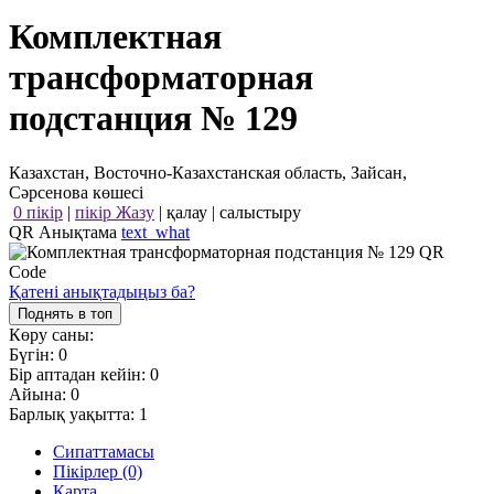
Комплектная
трансформаторная
подстанция № 129
Казахстан, Восточно-Казахстанская область, Зайсан,
Сәрсенова көшесі
0 пікір
|
пікір Жазу
|
қалау
|
салыстыру
QR Анықтама
text_what
Қатені анықтадыңыз ба?
Поднять в топ
Көру саны:
Бүгін:
0
Бір аптадан кейін:
0
Айына:
0
Барлық уақытта:
1
Сипаттамасы
Пікірлер (0)
Карта