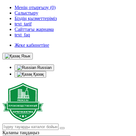
Менің отырғызу (0)
Салыстыру
Біздің қызметтеріміз
text_tarif
Сайттағы жарнама
text_faq
Жеке кабинетіне
Язык
Russian
Қазақ
Қаланы таңдаңыз