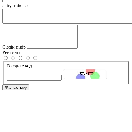
entry_minuses
Сіздің пікір
Рейтингі
Введите код
Жалғастыру