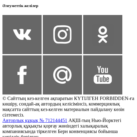
Әлеуметтік желілер
© Сайттың кез-келген ақпаратын КҮТІЛГЕН FORBIDDEN-ға
көшіру, сондай-ақ автордың келісімінсіз, коммерциялық
мақсатта сайттың кез-келген материалын пайдалану көзін
сілтемесіз.
Авторлық құқық № 712144451
АҚШ-тың Нью-Йорктегі
авторлық құқықты қорғау жөніндегі халықаралық
компаниясында тіркелген Берн конвенциясы бойынша
кепілдік берілген.