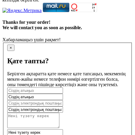
Thanks for your order!
We will contact you as soon as possible.
Хабарламаңыз үшін рақмет!
×
Қате тапты?
Берілген ақпаратта қате немесе қате тапсаңыз, мекеменің
мекен-жайы немесе телефон нөмірі өзгертілген болса,
оны төмендегі пішінде көрсетіңіз және оны түзетеміз.