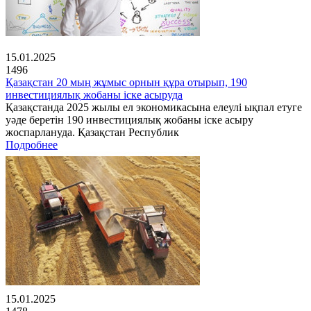
15.01.2025
1496
Қазақстан 20 мың жұмыс орнын құра отырып, 190
инвестициялық жобаны іске асыруда
Қазақстанда 2025 жылы ел экономикасына елеулі ықпал етуге
уәде беретін 190 инвестициялық жобаны іске асыру
жоспарлануда. Қазақстан Республик
Подробнее
15.01.2025