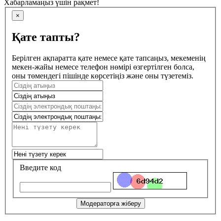
Хабарламаңыз үшін рақмет!
×
Қате тапты?
Берілген ақпаратта қате немесе қате тапсаңыз, мекеменің
мекен-жайы немесе телефон нөмірі өзгертілген болса,
оны төмендегі пішінде көрсетіңіз және оны түзетеміз.
Введите код
Модераторға жіберу