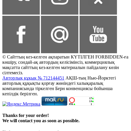
© Сайттың кез-келген ақпаратын КҮТІЛГЕН FORBIDDEN-ға
көшіру, сондай-ақ автордың келісімінсіз, коммерциялық
мақсатта сайттың кез-келген материалын пайдалану көзін
сілтемесіз.
Авторлық құқық № 712144451
АҚШ-тың Нью-Йорктегі
авторлық құқықты қорғау жөніндегі халықаралық
компаниясында тіркелген Берн конвенциясы бойынша
кепілдік берілген.
Thanks for your order!
We will contact you as soon as possible.