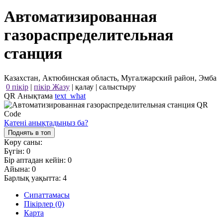
Автоматизированная
газораспределительная
станция
Казахстан, Актюбинская область, Мугалжарский район, Эмба
0 пікір
|
пікір Жазу
|
қалау
|
салыстыру
QR Анықтама
text_what
Қатені анықтадыңыз ба?
Поднять в топ
Көру саны:
Бүгін:
0
Бір аптадан кейін:
0
Айына:
0
Барлық уақытта:
4
Сипаттамасы
Пікірлер (0)
Карта