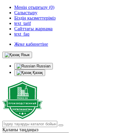
Менің отырғызу (0)
Салыстыру
Біздің қызметтеріміз
text_tarif
Сайттағы жарнама
text_faq
Жеке кабинетіне
Язык
Russian
Қазақ
Қаланы таңдаңыз