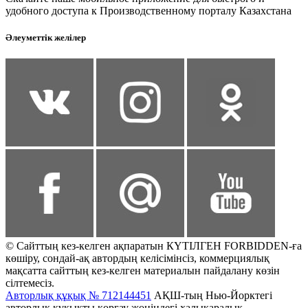
удобного доступа к Производственному порталу Казахстана
Әлеуметтік желілер
© Сайттың кез-келген ақпаратын КҮТІЛГЕН FORBIDDEN-ға
көшіру, сондай-ақ автордың келісімінсіз, коммерциялық
мақсатта сайттың кез-келген материалын пайдалану көзін
сілтемесіз.
Авторлық құқық № 712144451
АҚШ-тың Нью-Йорктегі
авторлық құқықты қорғау жөніндегі халықаралық