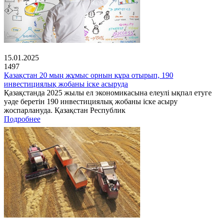
15.01.2025
1497
Қазақстан 20 мың жұмыс орнын құра отырып, 190
инвестициялық жобаны іске асыруда
Қазақстанда 2025 жылы ел экономикасына елеулі ықпал етуге
уәде беретін 190 инвестициялық жобаны іске асыру
жоспарлануда. Қазақстан Республик
Подробнее