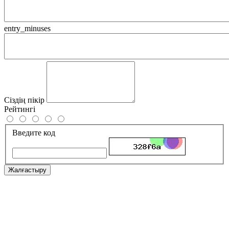
entry_minuses
Сіздің пікір
Рейтингі
Введите код
Жалғастыру