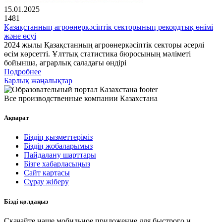
15.01.2025
1481
Қазақстанның агроөнеркәсіптік секторының рекордтық өнімі
және өсуі
2024 жылы Қазақстанның агроөнеркәсіптік секторы әсерлі
өсім көрсетті. Ұлттық статистика бюросының мәліметі
бойынша, аграрлық саладағы өндірі
Подробнее
Барлық жаңалықтар
Все производственные компании Казахстана
Ақпарат
Біздің қызметтеріміз
Біздің жобаларымыз
Пайдалану шарттары
Бізге хабарласыңыз
Сайт картасы
Сұрау жіберу
Бізді қолдаңыз
Скачайте наше мобильное приложение для быстрого и