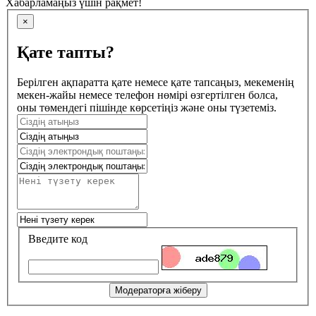
Хабарламаңыз үшін рақмет!
×
Қате тапты?
Берілген ақпаратта қате немесе қате тапсаңыз, мекеменің
мекен-жайы немесе телефон нөмірі өзгертілген болса,
оны төмендегі пішінде көрсетіңіз және оны түзетеміз.
Введите код
Модераторға жіберу