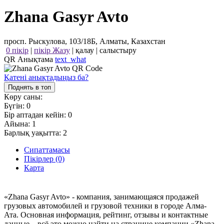
Zhana Gasyr Avto
просп. Рыскулова, 103/18Б, Алматы, Казахстан
0 пікір
|
пікір Жазу
|
қалау
|
салыстыру
QR Анықтама
text_what
Қатені анықтадыңыз ба?
Поднять в топ
Көру саны:
Бүгін:
0
Бір аптадан кейін:
0
Айына:
1
Барлық уақытта:
2
Сипаттамасы
Пікірлер (0)
Карта
«Zhana Gasyr Avto» - компания, занимающаяся продажей
грузовых автомобилей и грузовой техники в городе Алма-
Ата. Основная информация, рейтинг, отзывы и контактные
данные – всё это можно найти на странице компании «Zhana