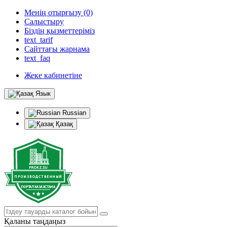
Менің отырғызу (0)
Салыстыру
Біздің қызметтеріміз
text_tarif
Сайттағы жарнама
text_faq
Жеке кабинетіне
Язык
Russian
Қазақ
Қаланы таңдаңыз