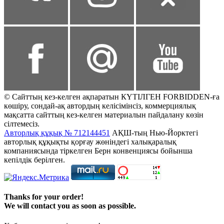
© Сайттың кез-келген ақпаратын КҮТІЛГЕН FORBIDDEN-ға
көшіру, сондай-ақ автордың келісімінсіз, коммерциялық
мақсатта сайттың кез-келген материалын пайдалану көзін
сілтемесіз.
Авторлық құқық № 712144451
АҚШ-тың Нью-Йорктегі
авторлық құқықты қорғау жөніндегі халықаралық
компаниясында тіркелген Берн конвенциясы бойынша
кепілдік берілген.
Thanks for your order!
We will contact you as soon as possible.