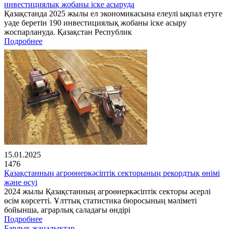
инвестициялық жобаны іске асыруда
Қазақстанда 2025 жылы ел экономикасына елеулі ықпал етуге
уәде беретін 190 инвестициялық жобаны іске асыру
жоспарлануда. Қазақстан Республик
Подробнее
15.01.2025
1476
Қазақстанның агроөнеркәсіптік секторының рекордтық өнімі
және өсуі
2024 жылы Қазақстанның агроөнеркәсіптік секторы әсерлі
өсім көрсетті. Ұлттық статистика бюросының мәліметі
бойынша, аграрлық саладағы өндірі
Подробнее
Барлық жаңалықтар