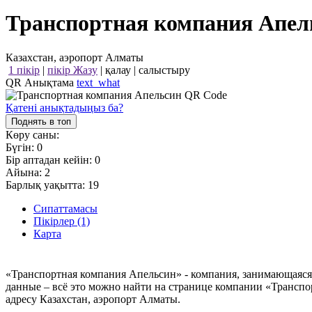
Транспортная компания Апел
Казахстан, аэропорт Алматы
1 пікір
|
пікір Жазу
|
қалау
|
салыстыру
QR Анықтама
text_what
Қатені анықтадыңыз ба?
Поднять в топ
Көру саны:
Бүгін:
0
Бір аптадан кейін:
0
Айына:
2
Барлық уақытта:
19
Сипаттамасы
Пікірлер (1)
Карта
«Транспортная компания Апельсин» - компания, занимающаяся
данные – всё это можно найти на странице компании «Трансп
адресу Казахстан, аэропорт Алматы.