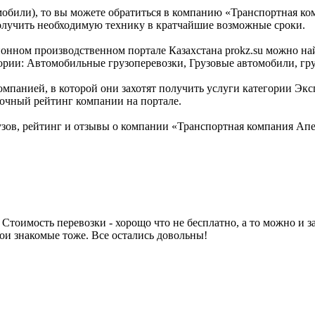
омобили), то вы можете обратиться в компанию «Транспортная к
олучить необходимую технику в кратчайшие возможные сроки.
ионном производственном портале Казахстана prokz.su можно н
егории: Автомобильные грузоперевозки, Грузовые автомобили, г
омпанией, в которой они захотят получить услуги категории Эксп
точный рейтинг компании на портале.
узов, рейтинг и отзывы о компании «Транспортная компания А
 Стоимость перевозки - хорощо что не бесплатно, а то можно и з
мои знакомые тоже. Все остались довольны!