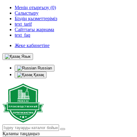
Менің отырғызу (0)
Салыстыру
Біздің қызметтеріміз
text_tarif
Сайттағы жарнама
text_faq
Жеке кабинетіне
Язык
Russian
Қазақ
Қаланы таңдаңыз