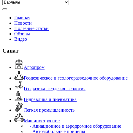
Главная
Новости
Полезные статьи
Обзоры
Видео
Санат
Агропром
Геодезическое и геологоразведочное оборудование
Геофизика, геодезия, геология
Гидравлика и пневматика
Легкая промышленность
Машиностроение
- Авиационное и аэродромное оборудование
- Автомобильные прицепы