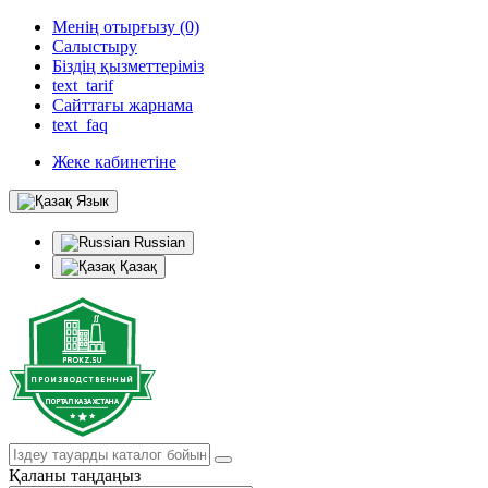
Менің отырғызу (0)
Салыстыру
Біздің қызметтеріміз
text_tarif
Сайттағы жарнама
text_faq
Жеке кабинетіне
Язык
Russian
Қазақ
Қаланы таңдаңыз