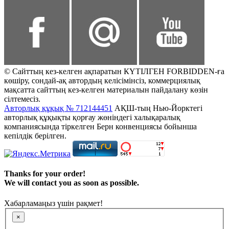
© Сайттың кез-келген ақпаратын КҮТІЛГЕН FORBIDDEN-ға
көшіру, сондай-ақ автордың келісімінсіз, коммерциялық
мақсатта сайттың кез-келген материалын пайдалану көзін
сілтемесіз.
Авторлық құқық № 712144451
АҚШ-тың Нью-Йорктегі
авторлық құқықты қорғау жөніндегі халықаралық
компаниясында тіркелген Берн конвенциясы бойынша
кепілдік берілген.
Thanks for your order!
We will contact you as soon as possible.
Хабарламаңыз үшін рақмет!
×