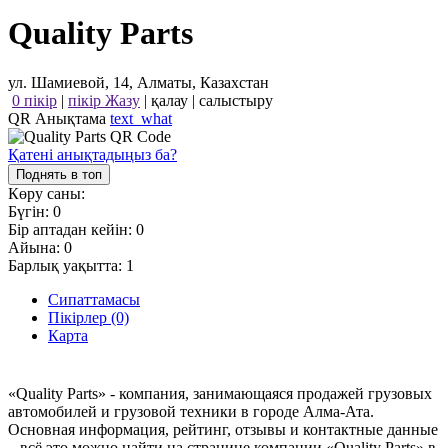
Quality Parts
ул. Шамиевой, 14, Алматы, Казахстан
0 пікір
|
пікір Жазу
|
қалау
|
салыстыру
QR Анықтама
text_what
Қатені анықтадыңыз ба?
Поднять в топ
Көру саны:
Бүгін:
0
Бір аптадан кейін:
0
Айына:
0
Барлық уақытта:
1
Сипаттамасы
Пікірлер (0)
Карта
«Quality Parts» - компания, занимающаяся продажей грузовых
автомобилей и грузовой техники в городе Алма-Ата.
Основная информация, рейтинг, отзывы и контактные данные
– всё это можно найти на странице компании «Quality Parts» в