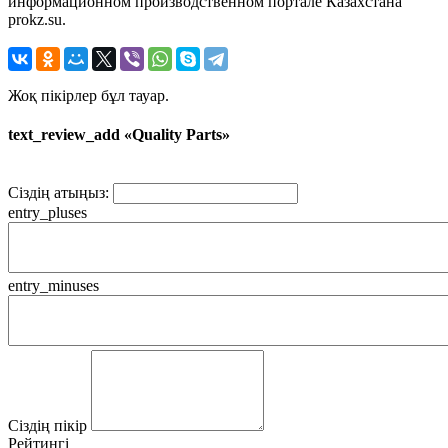
информационном производственном портале Казахстана
prokz.su.
Жоқ пікірлер бұл тауар.
text_review_add «Quality Parts»
Сіздің атыңыз:
entry_pluses
entry_minuses
Сіздің пікір
Рейтингі