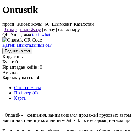
Ontustik
просп. Жибек жолы, 66, Шымкент, Казахстан
0 пікір
|
пікір Жазу
|
қалау
|
салыстыру
QR Анықтама
text_what
Қатені анықтадыңыз ба?
Поднять в топ
Көру саны:
Бүгін:
0
Бір аптадан кейін:
0
Айына:
1
Барлық уақытта:
4
Сипаттамасы
Пікірлер (0)
Карта
«Ontustik» - компания, занимающаяся продажей грузовых авто
найти на странице компании «Ontustik» в информационном про
Если вам вдруг понадобилась грузовая техника (грузовые авт