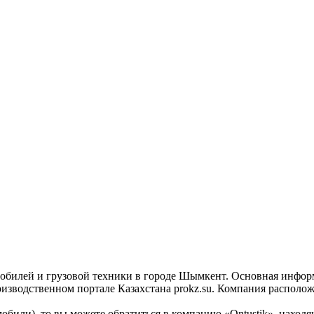
мобилей и грузовой техники в городе Шымкент. Основная информ
изводственном портале Казахстана prokz.su. Компания располож
омобили), то вы можете обратиться в компанию «Ontustik», нах