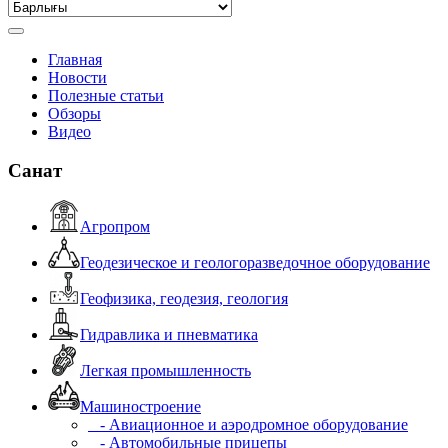
Главная
Новости
Полезные статьи
Обзоры
Видео
Санат
Агропром
Геодезическое и геологоразведочное оборудование
Геофизика, геодезия, геология
Гидравлика и пневматика
Легкая промышленность
Машиностроение
- Авиационное и аэродромное оборудование
- Автомобильные прицепы