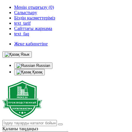
Менің отырғызу (0)
Салыстыру
Біздің қызметтеріміз
text_tarif
Сайттағы жарнама
text_faq
Жеке кабинетіне
Язык
Russian
Қазақ
Қаланы таңдаңыз