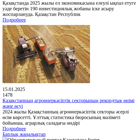
Қазақстанда 2025 жылы ел экономикасына елеулі ықпал етуге
уәде беретін 190 инвестициялық жобаны іске асыру
жоспарлануда. Қазақстан Республик
Подробнее
15.01.2025
1478
Қазақстанның агроөнеркәсіптік секторының рекордтық өнімі
және өсуі
2024 жылы Қазақстанның агроөнеркәсіптік секторы әсерлі
өсім көрсетті. Ұлттық статистика бюросының мәліметі
бойынша, аграрлық саладағы өндірі
Подробнее
Барлық жаңалықтар