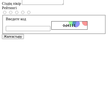
Сіздің пікір
Рейтингі
Введите код
Жалғастыру