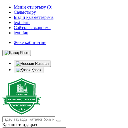
Менің отырғызу (0)
Салыстыру
Біздің қызметтеріміз
text_tarif
Сайттағы жарнама
text_faq
Жеке кабинетіне
Язык
Russian
Қазақ
Қаланы таңдаңыз