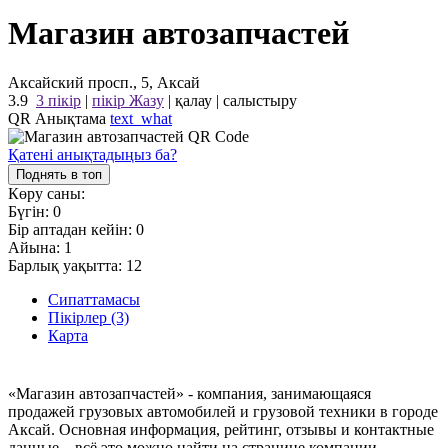
Магазин автозапчастей
Аксайский просп., 5, Аксай
3.9
3 пікір
|
пікір Жазу
|
қалау
|
салыстыру
QR Анықтама
text_what
Қатені анықтадыңыз ба?
Поднять в топ
Көру саны:
Бүгін:
0
Бір аптадан кейін:
0
Айына:
1
Барлық уақытта:
12
Сипаттамасы
Пікірлер (3)
Карта
«Магазин автозапчастей» - компания, занимающаяся
продажей грузовых автомобилей и грузовой техники в городе
Аксай. Основная информация, рейтинг, отзывы и контактные
данные – всё это можно найти на странице компании