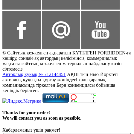
© Сайттың кез-келген ақпаратын КҮТІЛГЕН FORBIDDEN-ға
көшіру, сондай-ақ автордың келісімінсіз, коммерциялық
мақсатта сайттың кез-келген материалын пайдалану көзін
сілтемесіз.
Авторлық құқық № 712144451
АҚШ-тың Нью-Йорктегі
авторлық құқықты қорғау жөніндегі халықаралық
компаниясында тіркелген Берн конвенциясы бойынша
кепілдік берілген.
Thanks for your order!
We will contact you as soon as possible.
Хабарламаңыз үшін рақмет!