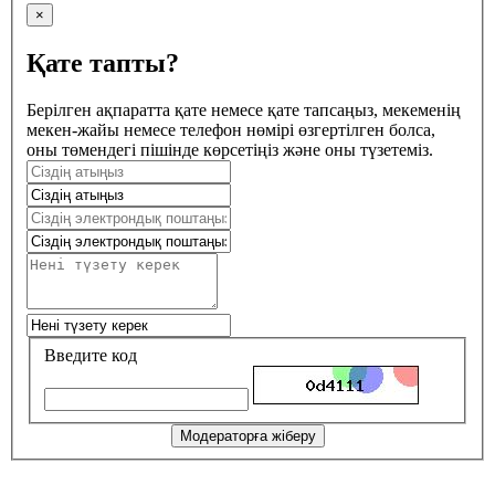
×
Қате тапты?
Берілген ақпаратта қате немесе қате тапсаңыз, мекеменің
мекен-жайы немесе телефон нөмірі өзгертілген болса,
оны төмендегі пішінде көрсетіңіз және оны түзетеміз.
Введите код
Модераторға жіберу