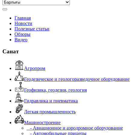
Главная
Новости
Полезные статьи
Обзоры
Видео
Санат
Агропром
Геодезическое и геологоразведочное оборудование
Геофизика, геодезия, геология
Гидравлика и пневматика
Легкая промышленность
Машиностроение
- Авиационное и аэродромное оборудование
- Автомобильные прицепы