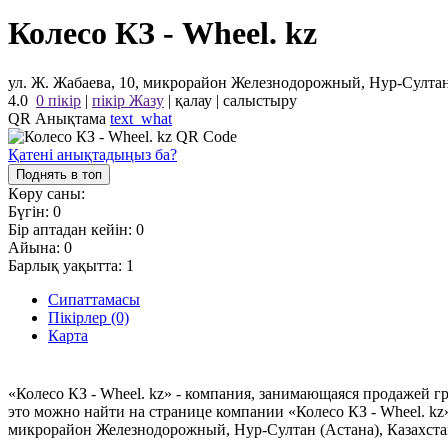
Колесо КЗ - Wheel. kz
ул. Ж. Жабаева, 10, микрорайон Железнодорожный, Нур-Султан
4.0
0 пікір
|
пікір Жазу
|
қалау
|
салыстыру
QR Анықтама
text_what
Қатені анықтадыңыз ба?
Поднять в топ
Көру саны:
Бүгін:
0
Бір аптадан кейін:
0
Айына:
0
Барлық уақытта:
1
Сипаттамасы
Пікірлер (0)
Карта
«Колесо КЗ - Wheel. kz» - компания, занимающаяся продажей г
это можно найти на странице компании «Колесо КЗ - Wheel. kz
микрорайон Железнодорожный, Нур-Султан (Астана), Казахста