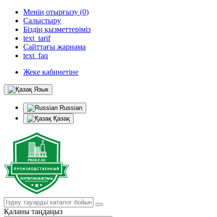
Менің отырғызу (0)
Салыстыру
Біздің қызметтеріміз
text_tarif
Сайттағы жарнама
text_faq
Жеке кабинетіне
Язык
Russian
Қазақ
Қаланы таңдаңыз