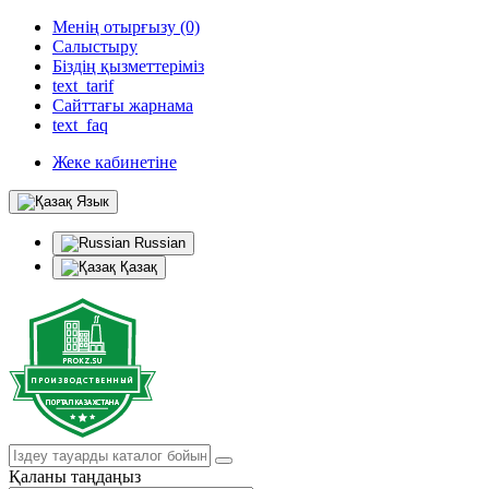
Менің отырғызу (0)
Салыстыру
Біздің қызметтеріміз
text_tarif
Сайттағы жарнама
text_faq
Жеке кабинетіне
Язык
Russian
Қазақ
Қаланы таңдаңыз