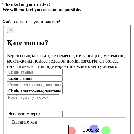
Thanks for your order!
We will contact you as soon as possible.
Хабарламаңыз үшін рақмет!
×
Қате тапты?
Берілген ақпаратта қате немесе қате тапсаңыз, мекеменің
мекен-жайы немесе телефон нөмірі өзгертілген болса,
оны төмендегі пішінде көрсетіңіз және оны түзетеміз.
Введите код