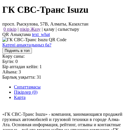
ГК СВС-Транс Isuzu
просп. Рыскулова, 57В, Алматы, Казахстан
0 пікір
|
пікір Жазу
|
қалау
|
салыстыру
QR Анықтама
text_what
Қатені анықтадыңыз ба?
Поднять в топ
Көру саны:
Бүгін:
0
Бір аптадан кейін:
1
Айына:
3
Барлық уақытта:
31
Сипаттамасы
Пікірлер (0)
Карта
«ГК СВС-Транс Isuzu» - компания, занимающаяся продажей
грузовых автомобилей и грузовой техники в городе Алма-
Ата. Основная информация, рейтинг, отзывы и контактные
данные – всё это можно найти на странице компании «ГК