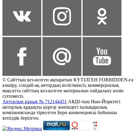
© Сайттың кез-келген ақпаратын КҮТІЛГЕН FORBIDDEN-ға
көшіру, сондай-ақ автордың келісімінсіз, коммерциялық
мақсатта сайттың кез-келген материалын пайдалану көзін
сілтемесіз.
Авторлық құқық № 712144451
АҚШ-тың Нью-Йорктегі
авторлық құқықты қорғау жөніндегі халықаралық
компаниясында тіркелген Берн конвенциясы бойынша
кепілдік берілген.