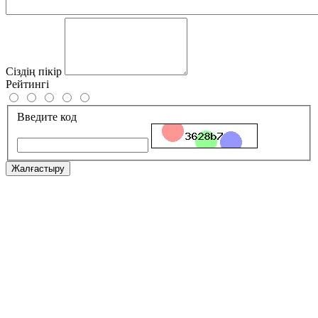
Сіздің пікір
Рейтингі
Введите код
Жалғастыру