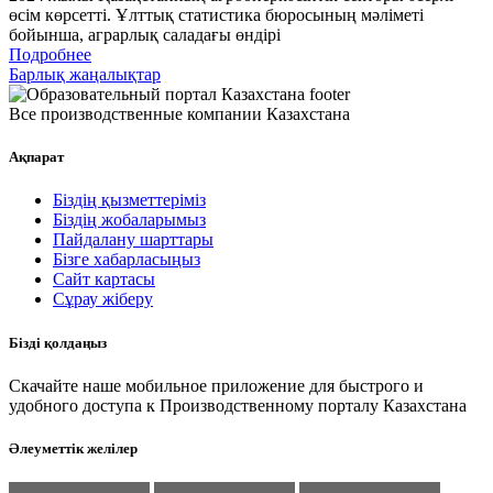
өсім көрсетті. Ұлттық статистика бюросының мәліметі
бойынша, аграрлық саладағы өндірі
Подробнее
Барлық жаңалықтар
Все производственные компании Казахстана
Ақпарат
Біздің қызметтеріміз
Біздің жобаларымыз
Пайдалану шарттары
Бізге хабарласыңыз
Сайт картасы
Сұрау жіберу
Бізді қолдаңыз
Скачайте наше мобильное приложение для быстрого и
удобного доступа к Производственному порталу Казахстана
Әлеуметтік желілер