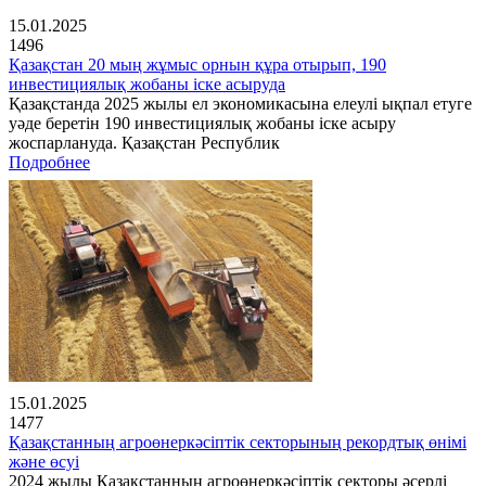
15.01.2025
1496
Қазақстан 20 мың жұмыс орнын құра отырып, 190
инвестициялық жобаны іске асыруда
Қазақстанда 2025 жылы ел экономикасына елеулі ықпал етуге
уәде беретін 190 инвестициялық жобаны іске асыру
жоспарлануда. Қазақстан Республик
Подробнее
15.01.2025
1477
Қазақстанның агроөнеркәсіптік секторының рекордтық өнімі
және өсуі
2024 жылы Қазақстанның агроөнеркәсіптік секторы әсерлі