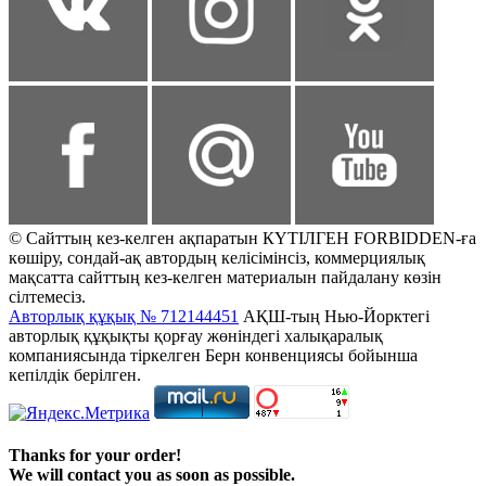
© Сайттың кез-келген ақпаратын КҮТІЛГЕН FORBIDDEN-ға
көшіру, сондай-ақ автордың келісімінсіз, коммерциялық
мақсатта сайттың кез-келген материалын пайдалану көзін
сілтемесіз.
Авторлық құқық № 712144451
АҚШ-тың Нью-Йорктегі
авторлық құқықты қорғау жөніндегі халықаралық
компаниясында тіркелген Берн конвенциясы бойынша
кепілдік берілген.
Thanks for your order!
We will contact you as soon as possible.