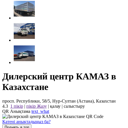
Дилерский центр КАМАЗ в
Казахстане
просп. Республики, 58/5, Нур-Султан (Астана), Казахстан
4.3
1 пікір
|
пікір Жазу
|
қалау
|
салыстыру
QR Анықтама
text_what
Қатені анықтадыңыз ба?
Поднять в топ