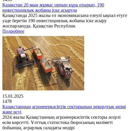
Қазақстан 20 мың жұмыс орнын құра отырып, 190
инвестициялық жобаны іске асыруда
Қазақстанда 2025 жылы ел экономикасына елеулі ықпал етуге
уәде беретін 190 инвестициялық жобаны іске асыру
жоспарлануда. Қазақстан Республик
Подробнее
15.01.2025
1478
Қазақстанның агроөнеркәсіптік секторының рекордтық өнімі
және өсуі
2024 жылы Қазақстанның агроөнеркәсіптік секторы әсерлі
өсім көрсетті. Ұлттық статистика бюросының мәліметі
бойынша, аграрлық саладағы өндірі