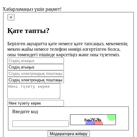
Хабарламаңыз үшін рақмет!
×
Қате тапты?
Берілген ақпаратта қате немесе қате тапсаңыз, мекеменің
мекен-жайы немесе телефон нөмірі өзгертілген болса,
оны төмендегі пішінде көрсетіңіз және оны түзетеміз.
Введите код
Модераторға жіберу