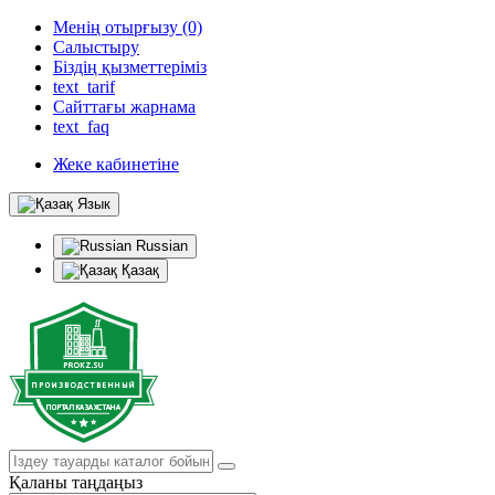
Менің отырғызу (0)
Салыстыру
Біздің қызметтеріміз
text_tarif
Сайттағы жарнама
text_faq
Жеке кабинетіне
Язык
Russian
Қазақ
Қаланы таңдаңыз