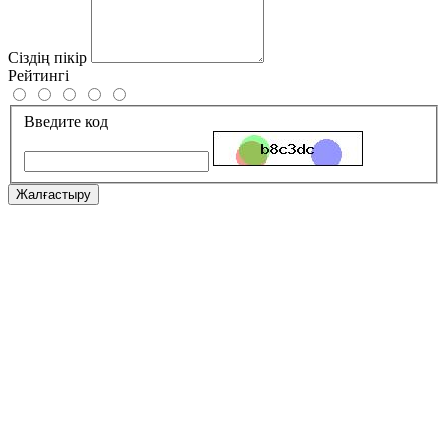
Сіздің пікір
Рейтингі
Введите код
Жалғастыру