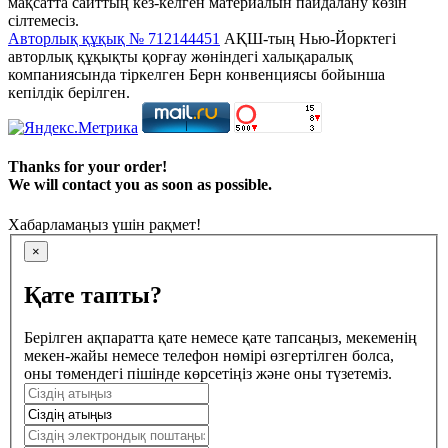
мақсатта сайттың кез-келген материалын пайдалану көзін
сілтемесіз.
Авторлық құқық № 712144451
АҚШ-тың Нью-Йорктегі
авторлық құқықты қорғау жөніндегі халықаралық
компаниясында тіркелген Берн конвенциясы бойынша
кепілдік берілген.
Thanks for your order!
We will contact you as soon as possible.
Хабарламаңыз үшін рақмет!
×
Қате тапты?
Берілген ақпаратта қате немесе қате тапсаңыз, мекеменің
мекен-жайы немесе телефон нөмірі өзгертілген болса,
оны төмендегі пішінде көрсетіңіз және оны түзетеміз.