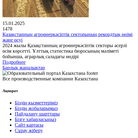
15.01.2025
1478
Қазақстанның агроөнеркәсіптік секторының рекордтық өнімі
және өсуі
2024 жылы Қазақстанның агроөнеркәсіптік секторы әсерлі
өсім көрсетті. Ұлттық статистика бюросының мәліметі
бойынша, аграрлық саладағы өндірі
Подробнее
Барлық жаңалықтар
Все производственные компании Казахстана
Ақпарат
Біздің қызметтеріміз
Біздің жобаларымыз
Пайдалану шарттары
Бізге хабарласыңыз
Сайт картасы
Сұрау жіберу