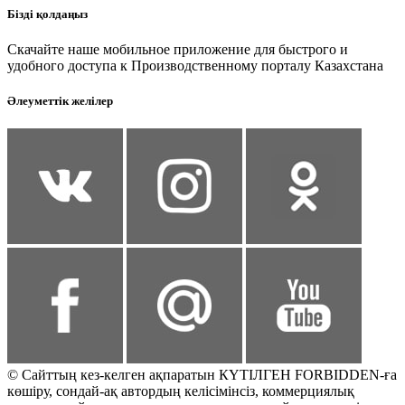
Бізді қолдаңыз
Скачайте наше мобильное приложение для быстрого и
удобного доступа к Производственному порталу Казахстана
Әлеуметтік желілер
© Сайттың кез-келген ақпаратын КҮТІЛГЕН FORBIDDEN-ға
көшіру, сондай-ақ автордың келісімінсіз, коммерциялық