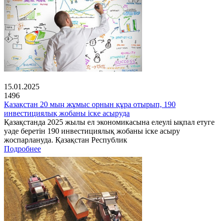
15.01.2025
1496
Қазақстан 20 мың жұмыс орнын құра отырып, 190
инвестициялық жобаны іске асыруда
Қазақстанда 2025 жылы ел экономикасына елеулі ықпал етуге
уәде беретін 190 инвестициялық жобаны іске асыру
жоспарлануда. Қазақстан Республик
Подробнее