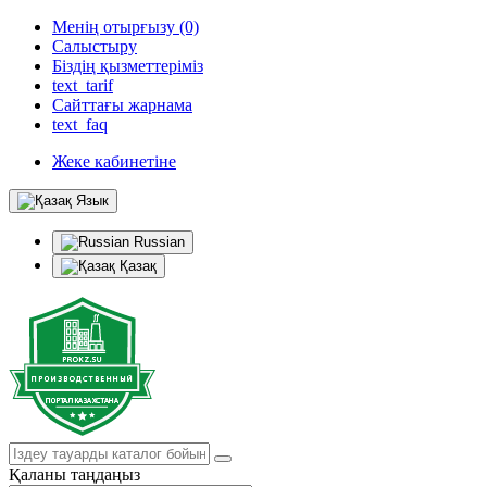
Менің отырғызу (0)
Салыстыру
Біздің қызметтеріміз
text_tarif
Сайттағы жарнама
text_faq
Жеке кабинетіне
Язык
Russian
Қазақ
Қаланы таңдаңыз