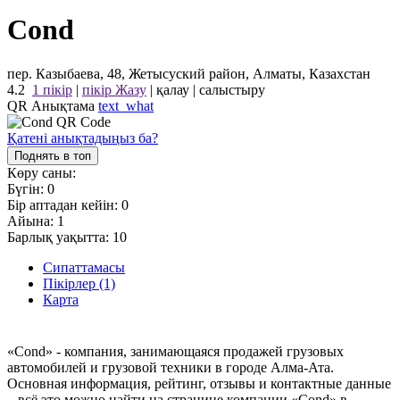
Cond
пер. Казыбаева, 48, Жетысуский район, Алматы, Казахстан
4.2
1 пікір
|
пікір Жазу
|
қалау
|
салыстыру
QR Анықтама
text_what
Қатені анықтадыңыз ба?
Поднять в топ
Көру саны:
Бүгін:
0
Бір аптадан кейін:
0
Айына:
1
Барлық уақытта:
10
Сипаттамасы
Пікірлер (1)
Карта
«Cond» - компания, занимающаяся продажей грузовых
автомобилей и грузовой техники в городе Алма-Ата.
Основная информация, рейтинг, отзывы и контактные данные
– всё это можно найти на странице компании «Cond» в