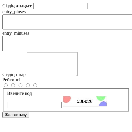
Сіздің атыңыз:
entry_pluses
entry_minuses
Сіздің пікір
Рейтингі
Введите код
Жалғастыру