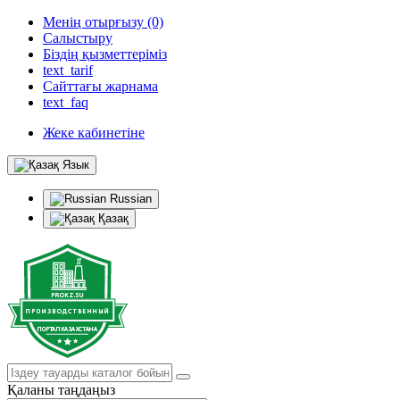
Менің отырғызу (0)
Салыстыру
Біздің қызметтеріміз
text_tarif
Сайттағы жарнама
text_faq
Жеке кабинетіне
Язык
Russian
Қазақ
Қаланы таңдаңыз