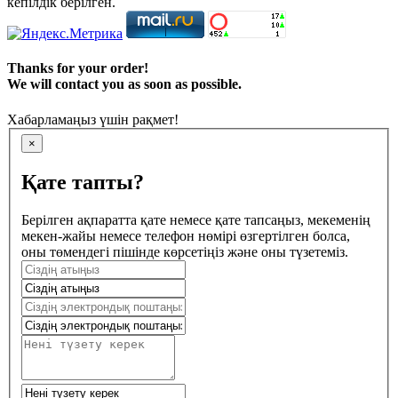
кепілдік берілген.
Thanks for your order!
We will contact you as soon as possible.
Хабарламаңыз үшін рақмет!
×
Қате тапты?
Берілген ақпаратта қате немесе қате тапсаңыз, мекеменің
мекен-жайы немесе телефон нөмірі өзгертілген болса,
оны төмендегі пішінде көрсетіңіз және оны түзетеміз.