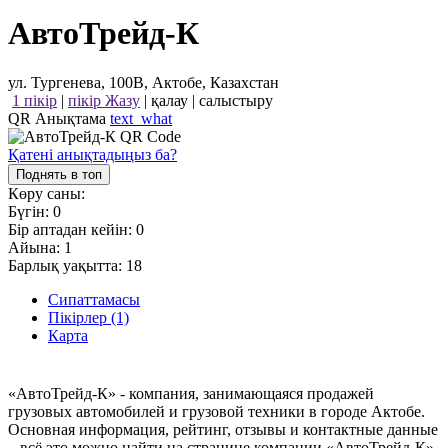
АвтоТрейд-К
ул. Тургенева, 100В, Актобе, Казахстан
1 пікір
|
пікір Жазу
|
қалау
|
салыстыру
QR Анықтама
text_what
Қатені анықтадыңыз ба?
Поднять в топ
Көру саны:
Бүгін:
0
Бір аптадан кейін:
0
Айына:
1
Барлық уақытта:
18
Сипаттамасы
Пікірлер (1)
Карта
«АвтоТрейд-К» - компания, занимающаяся продажей
грузовых автомобилей и грузовой техники в городе Актобе.
Основная информация, рейтинг, отзывы и контактные данные
– всё это можно найти на странице компании «АвтоТрейд-К»