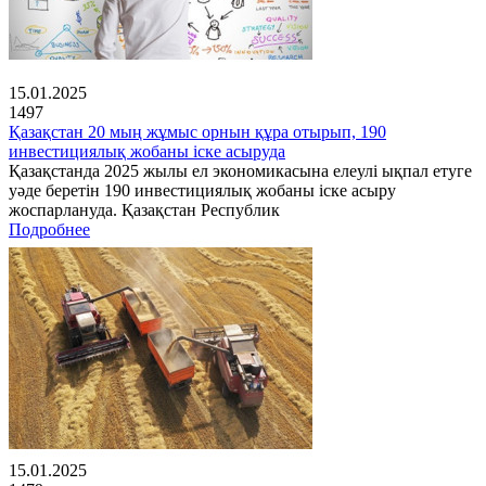
15.01.2025
1497
Қазақстан 20 мың жұмыс орнын құра отырып, 190
инвестициялық жобаны іске асыруда
Қазақстанда 2025 жылы ел экономикасына елеулі ықпал етуге
уәде беретін 190 инвестициялық жобаны іске асыру
жоспарлануда. Қазақстан Республик
Подробнее
15.01.2025