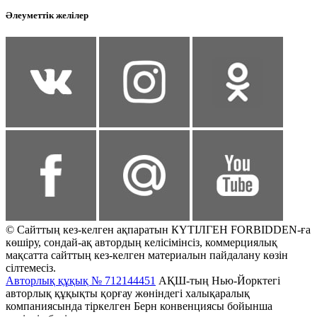
Әлеуметтік желілер
© Сайттың кез-келген ақпаратын КҮТІЛГЕН FORBIDDEN-ға
көшіру, сондай-ақ автордың келісімінсіз, коммерциялық
мақсатта сайттың кез-келген материалын пайдалану көзін
сілтемесіз.
Авторлық құқық № 712144451
АҚШ-тың Нью-Йорктегі
авторлық құқықты қорғау жөніндегі халықаралық
компаниясында тіркелген Берн конвенциясы бойынша