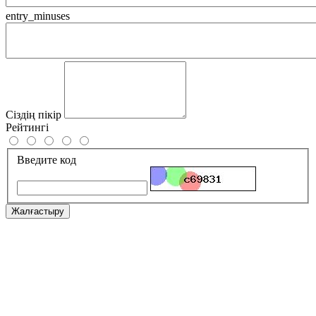
entry_minuses
Сіздің пікір
Рейтингі
Введите код
Жалғастыру