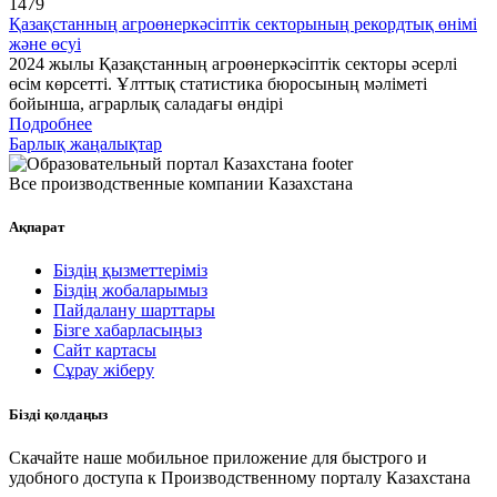
1479
Қазақстанның агроөнеркәсіптік секторының рекордтық өнімі
және өсуі
2024 жылы Қазақстанның агроөнеркәсіптік секторы әсерлі
өсім көрсетті. Ұлттық статистика бюросының мәліметі
бойынша, аграрлық саладағы өндірі
Подробнее
Барлық жаңалықтар
Все производственные компании Казахстана
Ақпарат
Біздің қызметтеріміз
Біздің жобаларымыз
Пайдалану шарттары
Бізге хабарласыңыз
Сайт картасы
Сұрау жіберу
Бізді қолдаңыз
Скачайте наше мобильное приложение для быстрого и
удобного доступа к Производственному порталу Казахстана