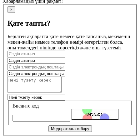
Хабарламаңыз үшін рақмет!
×
Қате тапты?
Берілген ақпаратта қате немесе қате тапсаңыз, мекеменің
мекен-жайы немесе телефон нөмірі өзгертілген болса,
оны төмендегі пішінде көрсетіңіз және оны түзетеміз.
Введите код
Модераторға жіберу