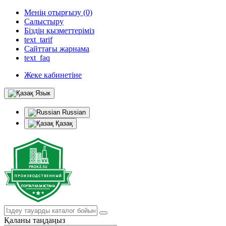
Менің отырғызу (0)
Салыстыру
Біздің қызметтеріміз
text_tarif
Сайттағы жарнама
text_faq
Жеке кабинетіне
Язык
Russian
Қазақ
Қаланы таңдаңыз