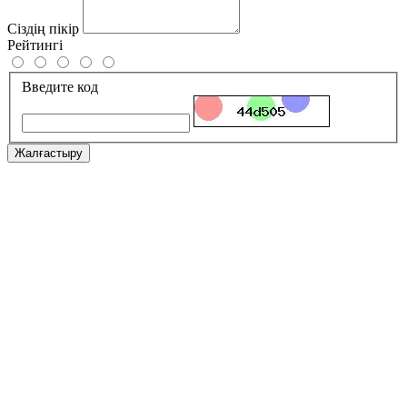
Сіздің пікір
Рейтингі
Введите код
Жалғастыру