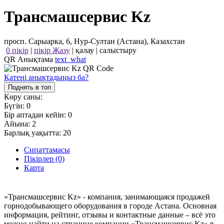
Трансмашсервис Kz
просп. Сарыарка, 6, Нур-Султан (Астана), Казахстан
0 пікір
|
пікір Жазу
|
қалау
|
салыстыру
QR Анықтама
text_what
Қатені анықтадыңыз ба?
Поднять в топ
Көру саны:
Бүгін:
0
Бір аптадан кейін:
0
Айына:
2
Барлық уақытта:
20
Сипаттамасы
Пікірлер (0)
Карта
«Трансмашсервис Kz» - компания, занимающаяся продажей
горнодобывающего оборудования в городе Астана. Основная
информация, рейтинг, отзывы и контактные данные – всё это
можно найти на странице компании «Трансмашсервис Kz» в