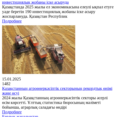
инвестициялық жобаны іске асыруда
Қазақстанда 2025 жылы ел экономикасына елеулі ықпал етуге
уәде беретін 190 инвестициялық жобаны іске асыру
жоспарлануда. Қазақстан Республик
Подробнее
15.01.2025
1482
Қазақстанның агроөнеркәсіптік секторының рекордтық өнімі
және өсуі
2024 жылы Қазақстанның агроөнеркәсіптік секторы әсерлі
өсім көрсетті. Ұлттық статистика бюросының мәліметі
бойынша, аграрлық саладағы өндірі
Подробнее
Барлық жаңалықтар