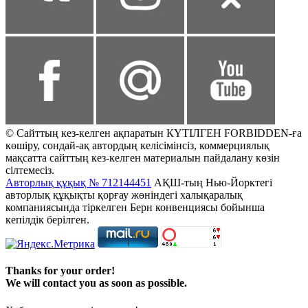
© Сайттың кез-келген ақпаратын КҮТІЛГЕН FORBIDDEN-ға
көшіру, сондай-ақ автордың келісімінсіз, коммерциялық
мақсатта сайттың кез-келген материалын пайдалану көзін
сілтемесіз.
Авторлық құқық № 712144451
АҚШ-тың Нью-Йорктегі
авторлық құқықты қорғау жөніндегі халықаралық
компаниясында тіркелген Берн конвенциясы бойынша
кепілдік берілген.
Thanks for your order!
We will contact you as soon as possible.