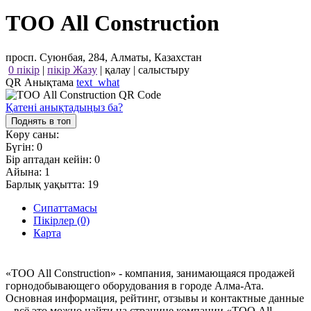
ТОО All Construction
просп. Суюнбая, 284, Алматы, Казахстан
0 пікір
|
пікір Жазу
|
қалау
|
салыстыру
QR Анықтама
text_what
Қатені анықтадыңыз ба?
Поднять в топ
Көру саны:
Бүгін:
0
Бір аптадан кейін:
0
Айына:
1
Барлық уақытта:
19
Сипаттамасы
Пікірлер (0)
Карта
«ТОО All Construction» - компания, занимающаяся продажей
горнодобывающего оборудования в городе Алма-Ата.
Основная информация, рейтинг, отзывы и контактные данные
– всё это можно найти на странице компании «ТОО All