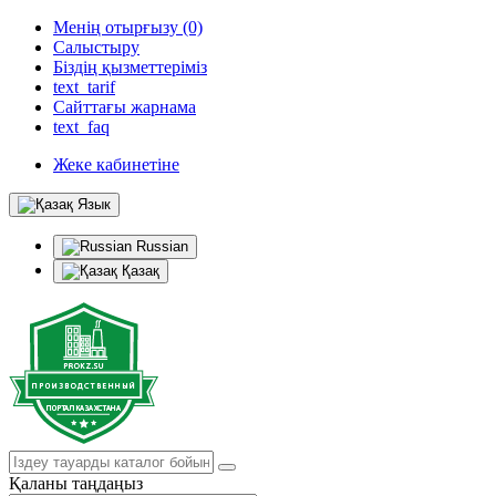
Менің отырғызу (0)
Салыстыру
Біздің қызметтеріміз
text_tarif
Сайттағы жарнама
text_faq
Жеке кабинетіне
Язык
Russian
Қазақ
Қаланы таңдаңыз