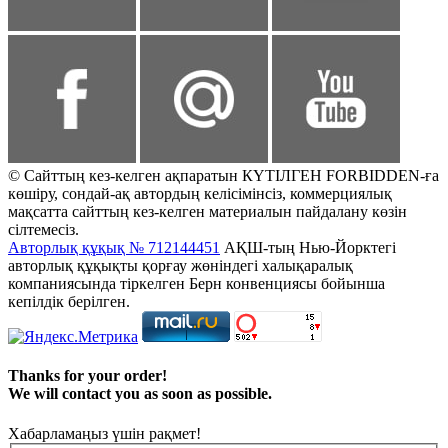
© Сайттың кез-келген ақпаратын КҮТІЛГЕН FORBIDDEN-ға
көшіру, сондай-ақ автордың келісімінсіз, коммерциялық
мақсатта сайттың кез-келген материалын пайдалану көзін
сілтемесіз.
Авторлық құқық № 712144451
АҚШ-тың Нью-Йорктегі
авторлық құқықты қорғау жөніндегі халықаралық
компаниясында тіркелген Берн конвенциясы бойынша
кепілдік берілген.
Thanks for your order!
We will contact you as soon as possible.
Хабарламаңыз үшін рақмет!