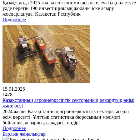
Қазақстанда 2025 жылы ел экономикасына елеулі ықпал етуге
уәде беретін 190 инвестициялық жобаны іске асыру
жоспарлануда. Қазақстан Республик
Подробнее
15.01.2025
1478
Қазақстанның агроөнеркәсіптік секторының рекордтық өнімі
және өсуі
2024 жылы Қазақстанның агроөнеркәсіптік секторы әсерлі
өсім көрсетті. Ұлттық статистика бюросының мәліметі
бойынша, аграрлық саладағы өндірі
Подробнее
Барлық жаңалықтар