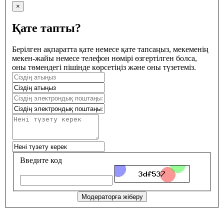
×
Қате тапты?
Берілген ақпаратта қате немесе қате тапсаңыз, мекеменің
мекен-жайы немесе телефон нөмірі өзгертілген болса,
оны төмендегі пішінде көрсетіңіз және оны түзетеміз.
Введите код
Модераторға жіберу