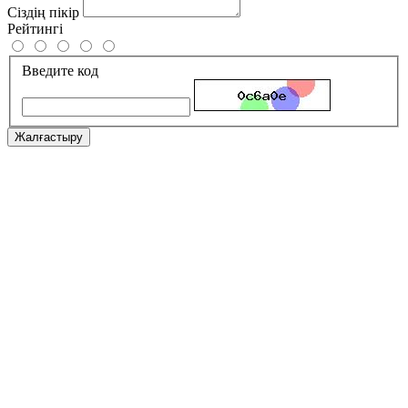
Сіздің пікір
Рейтингі
Введите код
Жалғастыру