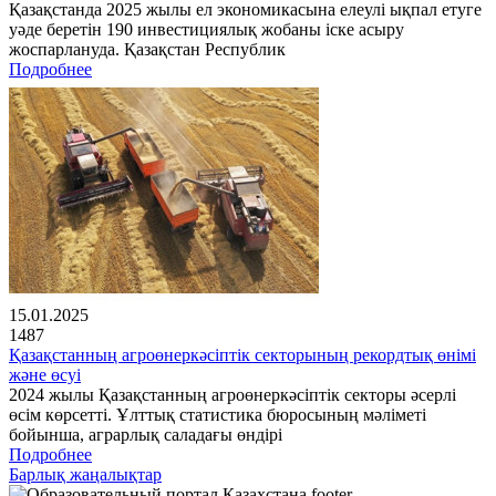
Қазақстанда 2025 жылы ел экономикасына елеулі ықпал етуге
уәде беретін 190 инвестициялық жобаны іске асыру
жоспарлануда. Қазақстан Республик
Подробнее
15.01.2025
1487
Қазақстанның агроөнеркәсіптік секторының рекордтық өнімі
және өсуі
2024 жылы Қазақстанның агроөнеркәсіптік секторы әсерлі
өсім көрсетті. Ұлттық статистика бюросының мәліметі
бойынша, аграрлық саладағы өндірі
Подробнее
Барлық жаңалықтар