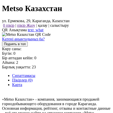
Metso Казахстан
ул. Ермекова, 29, Караганда, Казахстан
0 пікір
|
пікір Жазу
|
қалау
|
салыстыру
QR Анықтама
text_what
Қатені анықтадыңыз ба?
Поднять в топ
Көру саны:
Бүгін:
0
Бір аптадан кейін:
0
Айына:
2
Барлық уақытта:
23
Сипаттамасы
Пікірлер (0)
Карта
«Metso Казахстан» - компания, занимающаяся продажей
горнодобывающего оборудования в городе Караганда.
Основная информация, рейтинг, отзывы и контактные данные
– всё это можно найти на странице компании «Metso