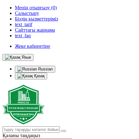
Менің отырғызу (0)
Салыстыру
Біздің қызметтеріміз
text_tarif
Сайттағы жарнама
text_faq
Жеке кабинетіне
Язык
Russian
Қазақ
Қаланы таңдаңыз