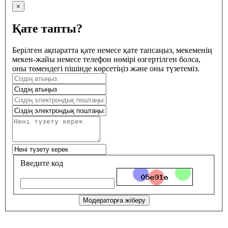
×
Қате тапты?
Берілген ақпаратта қате немесе қате тапсаңыз, мекеменің
мекен-жайы немесе телефон нөмірі өзгертілген болса,
оны төмендегі пішінде көрсетіңіз және оны түзетеміз.
Введите код
Модераторға жіберу