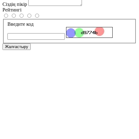
Сіздің пікір
Рейтингі
Введите код
Жалғастыру