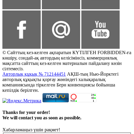
© Сайттың кез-келген ақпаратын КҮТІЛГЕН FORBIDDEN-ға
көшіру, сондай-ақ автордың келісімінсіз, коммерциялық
мақсатта сайттың кез-келген материалын пайдалану көзін
сілтемесіз.
Авторлық құқық № 712144451
АҚШ-тың Нью-Йорктегі
авторлық құқықты қорғау жөніндегі халықаралық
компаниясында тіркелген Берн конвенциясы бойынша
кепілдік берілген.
Thanks for your order!
We will contact you as soon as possible.
Хабарламаңыз үшін рақмет!