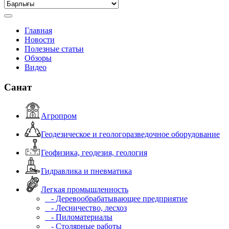
Главная
Новости
Полезные статьи
Обзоры
Видео
Санат
Агропром
Геодезическое и геологоразведочное оборудование
Геофизика, геодезия, геология
Гидравлика и пневматика
Легкая промышленность
- Деревообрабатывающее предприятие
- Лесничество, лесхоз
- Пиломатериалы
- Столярные работы