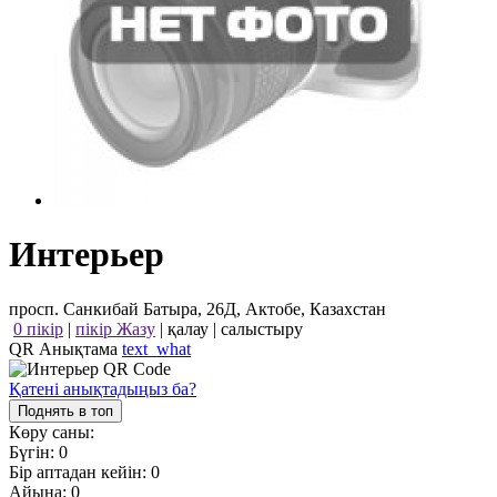
Интерьер
просп. Санкибай Батыра, 26Д, Актобе, Казахстан
0 пікір
|
пікір Жазу
|
қалау
|
салыстыру
QR Анықтама
text_what
Қатені анықтадыңыз ба?
Поднять в топ
Көру саны:
Бүгін:
0
Бір аптадан кейін:
0
Айына:
0