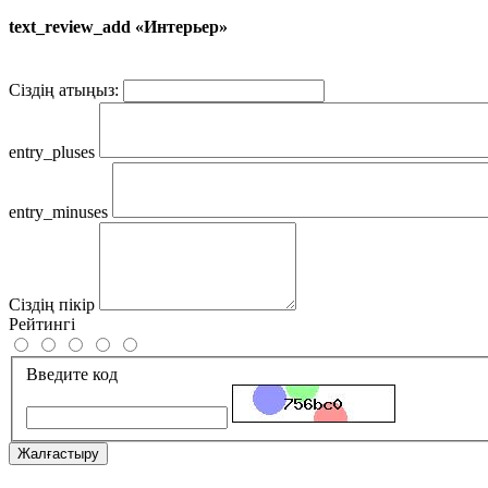
text_review_add «Интерьер»
Сіздің атыңыз:
entry_pluses
entry_minuses
Сіздің пікір
Рейтингі
Введите код
Жалғастыру