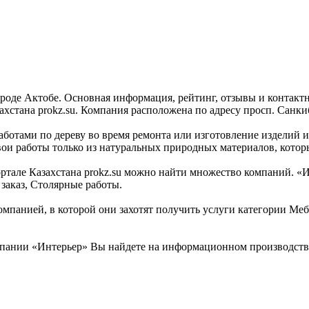
ороде Актобе. Основная информация, рейтинг, отзывы и контакт
стана prokz.su. Компания расположена по адресу просп. Санкиб
отами по дереву во время ремонта или изготовление изделий из
ои работы только из натуральных природных материалов, кото
але Казахстана prokz.su можно найти множество компаний. «Инт
 заказ, Столярные работы.
омпанией, в которой они захотят получить услуги категории Меб
пании «Интерьер» Вы найдете на информационном производствен