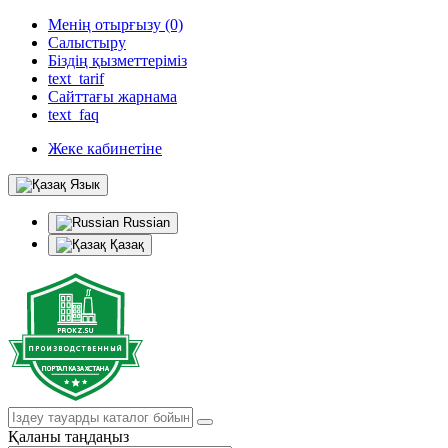
Менің отырғызу (0)
Салыстыру
Біздің қызметтеріміз
text_tarif
Сайттағы жарнама
text_faq
Жеке кабинетіне
Язык
Russian
Қазақ
Қаланы таңдаңыз