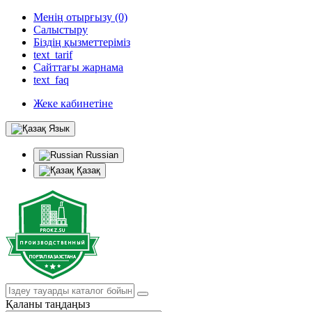
Менің отырғызу (0)
Салыстыру
Біздің қызметтеріміз
text_tarif
Сайттағы жарнама
text_faq
Жеке кабинетіне
Язык
Russian
Қазақ
Қаланы таңдаңыз