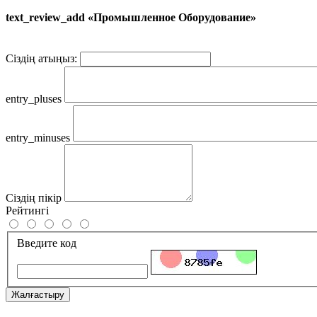
text_review_add «Промышленное Оборудование»
Сіздің атыңыз:
entry_pluses
entry_minuses
Сіздің пікір
Рейтингі
Введите код
Жалғастыру