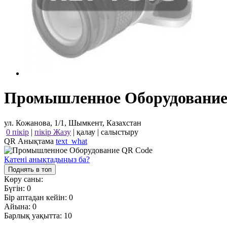
Промышленное Оборудовани
ул. Кожанова, 1/1, Шымкент, Казахстан
0 пікір
|
пікір Жазу
|
қалау
|
салыстыру
QR Анықтама
text_what
Қатені анықтадыңыз ба?
Поднять в топ
Көру саны:
Бүгін:
0
Бір аптадан кейін:
0
Айына:
0
Барлық уақытта:
10