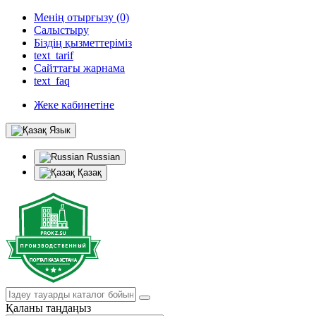
Менің отырғызу (0)
Салыстыру
Біздің қызметтеріміз
text_tarif
Сайттағы жарнама
text_faq
Жеке кабинетіне
Язык
Russian
Қазақ
Қаланы таңдаңыз