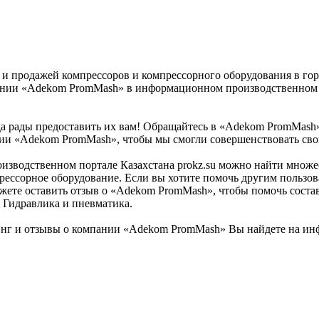
и продажей компрессоров и компрессорного оборудования в гор
пании «Adekom PromMash» в информационном производственном п
да рады предоставить их вам! Обращайтесь в «Adekom PromMash
ании «Adekom PromMash», чтобы мы смогли совершенствовать сво
изводственном портале Казахстана prokz.su можно найти множе
рессорное оборудование. Если вы хотите помочь другим пользова
ожете оставить отзыв о «Adekom PromMash», чтобы помочь соста
 Гидравлика и пневматика.
нг и отзывы о компании «Adekom PromMash» Вы найдете на инф