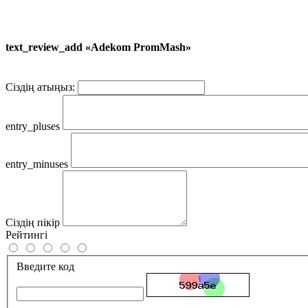
text_review_add «Adekom PromMash»
Сіздің атыңыз:
entry_pluses
entry_minuses
Сіздің пікір
Рейтингі
Введите код