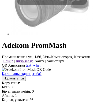
Adekom PromMash
Промышленная ул., 1/66, Усть-Каменогорск, Казахстан
1 пікір
|
пікір Жазу
|
қалау
|
салыстыру
QR Анықтама
text_what
Қатені анықтадыңыз ба?
Поднять в топ
Көру саны:
Бүгін:
0
Бір аптадан кейін:
0
Айына:
1
Барлық уақытта:
36