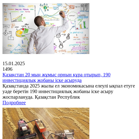
15.01.2025
1496
Қазақстан 20 мың жұмыс орнын құра отырып, 190
инвестициялық жобаны іске асыруда
Қазақстанда 2025 жылы ел экономикасына елеулі ықпал етуге
уәде беретін 190 инвестициялық жобаны іске асыру
жоспарлануда. Қазақстан Республик
Подробнее