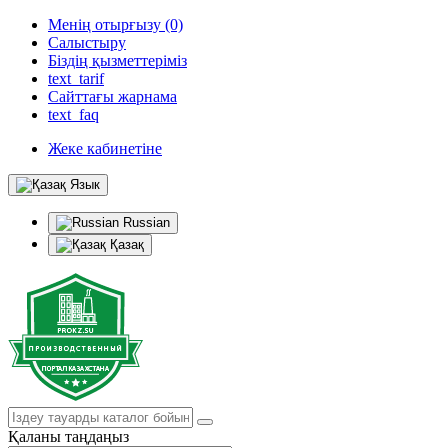
Менің отырғызу (0)
Салыстыру
Біздің қызметтеріміз
text_tarif
Сайттағы жарнама
text_faq
Жеке кабинетіне
Язык
Russian
Қазақ
Қаланы таңдаңыз