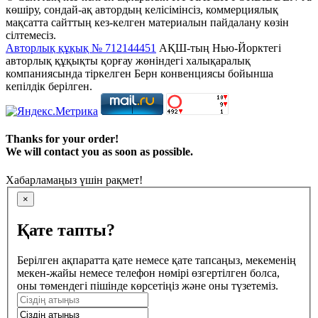
көшіру, сондай-ақ автордың келісімінсіз, коммерциялық
мақсатта сайттың кез-келген материалын пайдалану көзін
сілтемесіз.
Авторлық құқық № 712144451
АҚШ-тың Нью-Йорктегі
авторлық құқықты қорғау жөніндегі халықаралық
компаниясында тіркелген Берн конвенциясы бойынша
кепілдік берілген.
Thanks for your order!
We will contact you as soon as possible.
Хабарламаңыз үшін рақмет!
×
Қате тапты?
Берілген ақпаратта қате немесе қате тапсаңыз, мекеменің
мекен-жайы немесе телефон нөмірі өзгертілген болса,
оны төмендегі пішінде көрсетіңіз және оны түзетеміз.