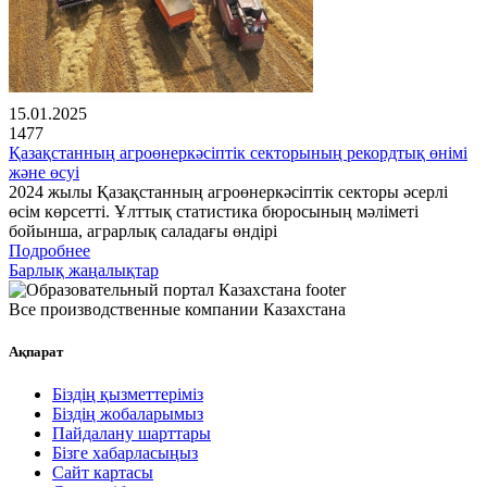
15.01.2025
1477
Қазақстанның агроөнеркәсіптік секторының рекордтық өнімі
және өсуі
2024 жылы Қазақстанның агроөнеркәсіптік секторы әсерлі
өсім көрсетті. Ұлттық статистика бюросының мәліметі
бойынша, аграрлық саладағы өндірі
Подробнее
Барлық жаңалықтар
Все производственные компании Казахстана
Ақпарат
Біздің қызметтеріміз
Біздің жобаларымыз
Пайдалану шарттары
Бізге хабарласыңыз
Сайт картасы