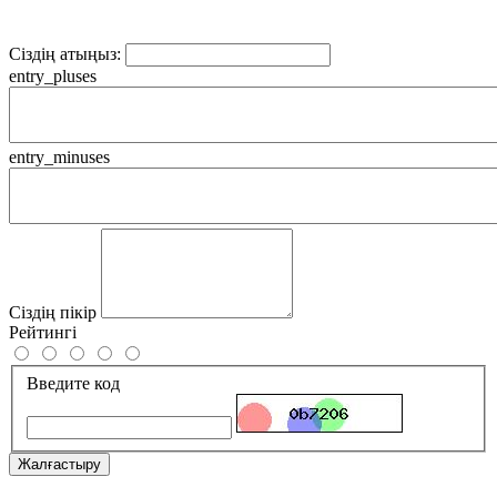
Сіздің атыңыз:
entry_pluses
entry_minuses
Сіздің пікір
Рейтингі
Введите код
Жалғастыру