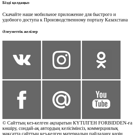
Бізді қолдаңыз
Скачайте наше мобильное приложение для быстрого и
удобного доступа к Производственному порталу Казахстана
Әлеуметтік желілер
© Сайттың кез-келген ақпаратын КҮТІЛГЕН FORBIDDEN-ға
көшіру, сондай-ақ автордың келісімінсіз, коммерциялық
мақсатта сайттың кез-келген материалын пайдалану көзін