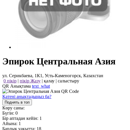
Эпирок Центральная Азия
ул. Серикбаева, 1К1, Усть-Каменогорск, Казахстан
0 пікір
|
пікір Жазу
|
қалау
|
салыстыру
QR Анықтама
text_what
Қатені анықтадыңыз ба?
Поднять в топ
Көру саны:
Бүгін:
0
Бір аптадан кейін:
1
Айына:
1
Барлық уақытта:
18