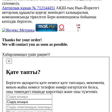
сілтемесіз.
Авторлық құқық № 712144451
АҚШ-тың Нью-Йорктегі
авторлық құқықты қорғау жөніндегі халықаралық
компаниясында тіркелген Берн конвенциясы бойынша
кепілдік берілген.
Thanks for your order!
We will contact you as soon as possible.
Хабарламаңыз үшін рақмет!
×
Қате тапты?
Берілген ақпаратта қате немесе қате тапсаңыз, мекеменің
мекен-жайы немесе телефон нөмірі өзгертілген болса,
оны төмендегі пішінде көрсетіңіз және оны түзетеміз.