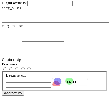
Сіздің атыңыз:
entry_pluses
entry_minuses
Сіздің пікір
Рейтингі
Введите код
Жалғастыру