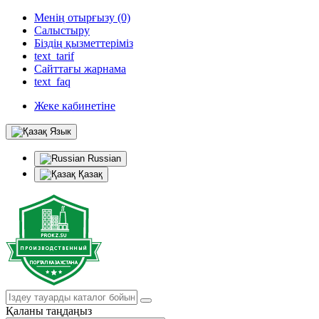
Менің отырғызу (0)
Салыстыру
Біздің қызметтеріміз
text_tarif
Сайттағы жарнама
text_faq
Жеке кабинетіне
Язык
Russian
Қазақ
Қаланы таңдаңыз