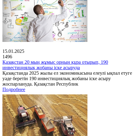
15.01.2025
1496
Қазақстан 20 мың жұмыс орнын құра отырып, 190
инвестициялық жобаны іске асыруда
Қазақстанда 2025 жылы ел экономикасына елеулі ықпал етуге
уәде беретін 190 инвестициялық жобаны іске асыру
жоспарлануда. Қазақстан Республик
Подробнее