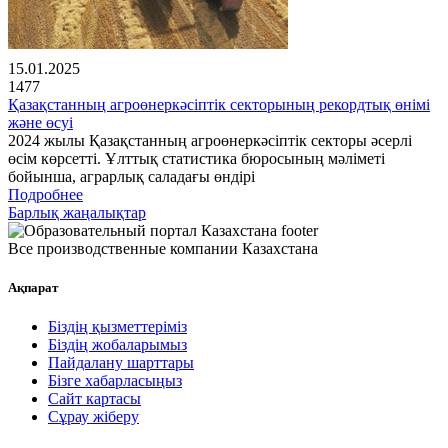
15.01.2025
1477
Қазақстанның агроөнеркәсіптік секторының рекордтық өнімі
және өсуі
2024 жылы Қазақстанның агроөнеркәсіптік секторы әсерлі
өсім көрсетті. Ұлттық статистика бюросының мәліметі
бойынша, аграрлық саладағы өндірі
Подробнее
Барлық жаңалықтар
Все производственные компании Казахстана
Ақпарат
Біздің қызметтеріміз
Біздің жобаларымыз
Пайдалану шарттары
Бізге хабарласыңыз
Сайт картасы
Сұрау жіберу